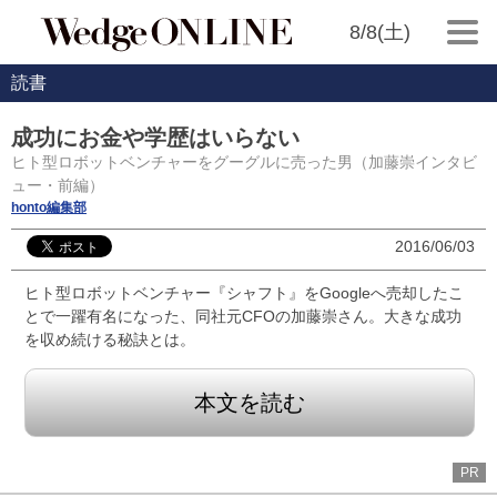
8/8(土)
読書
成功にお金や学歴はいらない
ヒト型ロボットベンチャーをグーグルに売った男（加藤崇インタビ
ュー・前編）
honto編集部
2016/06/03
ヒト型ロボットベンチャー『シャフト』をGoogleへ売却したこ
とで一躍有名になった、同社元CFOの加藤崇さん。大きな成功
を収め続ける秘訣とは。
本文を読む
PR