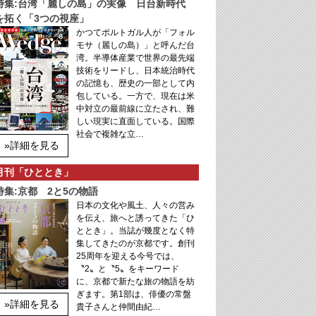
特集:台湾「麗しの島」の実像 日台新時代
を拓く「3つの視座」
かつてポルトガル人が「フォル
モサ（麗しの島）」と呼んだ台
湾。半導体産業で世界の最先端
技術をリードし、日本統治時代
の記憶も、歴史の一部として内
包している。一方で、現在は米
中対立の最前線に立たされ、難
しい現実に直面している。国際
社会で複雑な立…
»詳細を見る
月刊「ひととき」
特集:京都 2と5の物語
日本の文化や風土、人々の営み
を伝え、旅へと誘ってきた「ひ
ととき」。当誌が幾度となく特
集してきたのが京都です。創刊
25周年を迎える今号では、
〝2〟と〝5〟をキーワード
に、京都で新たな旅の物語を紡
ぎます。第1部は、俳優の常盤
»詳細を見る
貴子さんと仲間由紀…