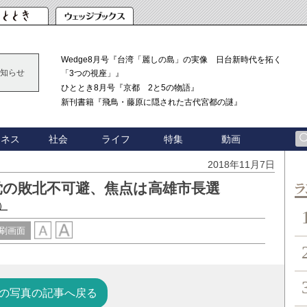
Wedge8月号『台湾「麗しの島」の実像 日台新時代を拓く
知らせ
「3つの視座」』
ひととき8月号『京都 2と5の物語』
新刊書籍『飛鳥・藤原に隠された古代宮都の謎』
ジネス
社会
ライフ
特集
動画
2018年11月7日
党の敗北不可避、焦点は高雄市長選
ン
）
刷画面
の写真の記事へ戻る