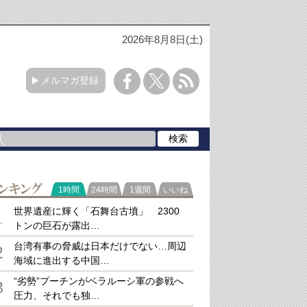
2026年8月8日(土)
メルマガ登録
ラ
1時間
24時間
1週間
いいね
キング
世界遺産に輝く「石舞台古墳」 2300
1
トンの巨石が露出…
台湾有事の脅威は日本だけでない…周辺
2
海域に進出する中国…
“劣勢”プーチンがベラルーシ軍の参戦へ
3
圧力、それでも独…