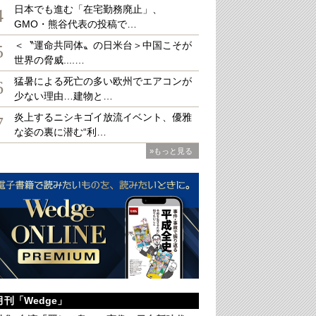
日本でも進む「在宅勤務廃止」、
4
GMO・熊谷代表の投稿で…
＜〝運命共同体〟の日米台＞中国こそが
選に立候補している国民党の韓國瑜氏
5
世界の脅威....…
猛暑による死亡の多い欧州でエアコンが
6
少ない理由…建物と…
炎上するニシキゴイ放流イベント、優雅
7
な姿の裏に潜む“利…
»もっと見る
月刊「Wedge」