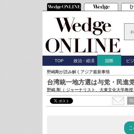
お
TOP
政治・経済
ビ
国際
野嶋剛が読み解くアジア最新事情
台湾統一地方選は与党・民進
野嶋 剛
（ ジャーナリスト、大東文化大学教授
印
こ