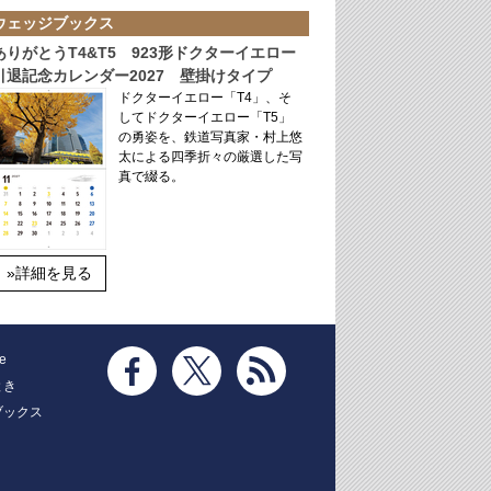
ウェッジブックス
ありがとうT4&T5 923形ドクターイエロー
引退記念カレンダー2027 壁掛けタイプ
ドクターイエロー「T4」、そ
してドクターイエロー「T5」
の勇姿を、鉄道写真家・村上悠
太による四季折々の厳選した写
真で綴る。
»詳細を見る
e
とき
ブックス