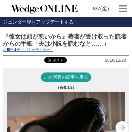
8/7(金)
ジェンダー観をアップデートする
『彼女は頭が悪いから』著者が受け取った読者
からの手紙「夫は小説を読むなと……」
小川たまか
（ フリーライター）
2018/12/28
この写真の記事へ戻る
（画像
1
/2）
『