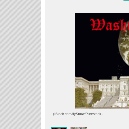
（iStock.com/flySnow/Purestock）