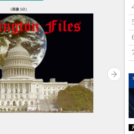
（画像
1
/2）
（AP/AF