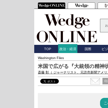
お
TOP
国際
ビ
政治・経済
Washington Files
米国で広がる『大統領の精神
斎藤 彰
（ ジャーナリスト、元読売新聞アメリ
印
こ