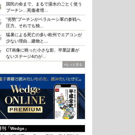
国民の命まで、まるで湯水のごとく使う
4
プーチン…死傷者増…
“劣勢”プーチンがベラルーシ軍の参戦へ
LO）
5
圧力、それでも独…
猛暑による死亡の多い欧州でエアコンが
6
少ない理由…建物と…
CT画像に映った小さな影、卒業証書が
7
ないステージ4のが…
»もっと見る
月刊「Wedge」