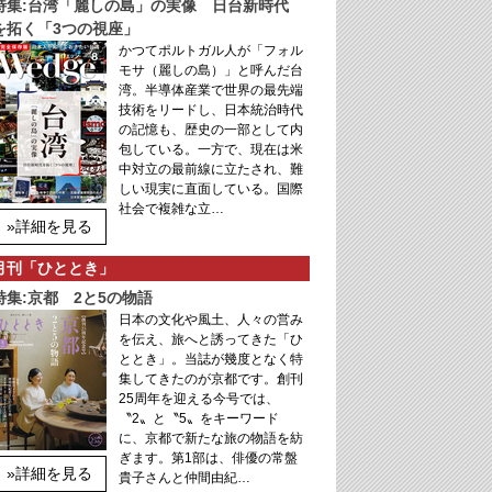
特集:台湾「麗しの島」の実像 日台新時代
を拓く「3つの視座」
かつてポルトガル人が「フォル
モサ（麗しの島）」と呼んだ台
湾。半導体産業で世界の最先端
技術をリードし、日本統治時代
の記憶も、歴史の一部として内
包している。一方で、現在は米
中対立の最前線に立たされ、難
しい現実に直面している。国際
社会で複雑な立…
»詳細を見る
月刊「ひととき」
特集:京都 2と5の物語
日本の文化や風土、人々の営み
を伝え、旅へと誘ってきた「ひ
ととき」。当誌が幾度となく特
集してきたのが京都です。創刊
25周年を迎える今号では、
〝2〟と〝5〟をキーワード
に、京都で新たな旅の物語を紡
ぎます。第1部は、俳優の常盤
»詳細を見る
貴子さんと仲間由紀…