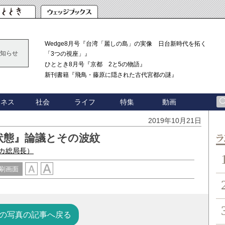
Wedge8月号『台湾「麗しの島」の実像 日台新時代を拓く
知らせ
「3つの視座」』
ひととき8月号『京都 2と5の物語』
新刊書籍『飛鳥・藤原に隠された古代宮都の謎』
ジネス
社会
ライフ
特集
動画
2019年10月21日
状態』論議とその波紋
ン
カ総局長）
刷画面
の写真の記事へ戻る