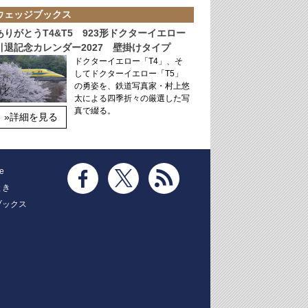
ウェッジブックス
ありがとうT4&T5 923形ドクターイエロー
引退記念カレンダー2027 壁掛けタイプ
ドクターイエロー「T4」、そ
してドクターイエロー「T5」
の勇姿を、鉄道写真家・村上悠
太による四季折々の厳選した写
真で綴る。
»詳細を見る
e
とき
ブックス