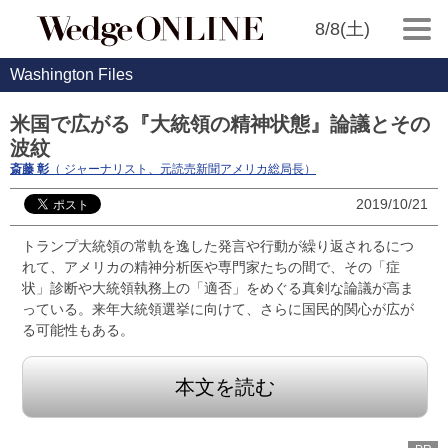
8/8(土)
Washington Files
米国で広がる『大統領の精神状態』論議とその
波紋
斎藤 彰
（ ジャーナリスト、元読売新聞アメリカ総局長）
2019/10/21
トランプ大統領の常軌を逸した発言や行動が繰り返されるにつ
れて、アメリカの精神分析医や専門家たちの間で、その「症
状」診断や大統領執務上の「適否」をめぐる真剣な論議が高ま
っている。来年大統領選挙に向けて、さらに国民的関心が広が
る可能性もある。
本文を読む