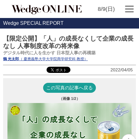
8/9(日)
Wedge SPECIAL REPORT
【限定公開】「人」の成長なくして企業の成長
なし 人事制度改革の将来像
デジタル時代に人を生かす 日本型人事の再構築
鶴 光太郎
（ 慶應義塾大学大学院商学研究科 教授）
2022/04/05
この写真の記事へ戻る
（画像
1
/2）