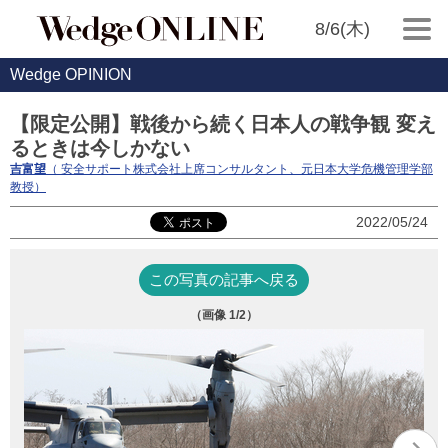
8/6(木)
Wedge OPINION
【限定公開】戦後から続く日本人の戦争観 変え
るときは今しかない
吉富望
（ 安全サポート株式会社上席コンサルタント、元日本大学危機管理学部
教授）
2022/05/24
この写真の記事へ戻る
（画像
1
/2）