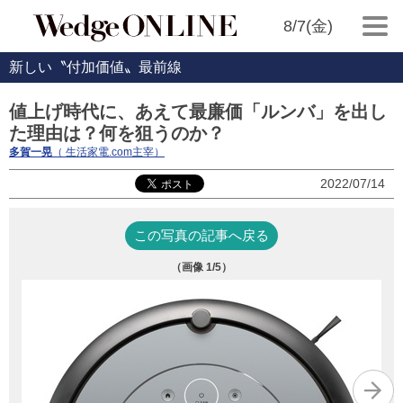
8/7(金)
新しい〝付加価値〟最前線
値上げ時代に、あえて最廉価「ルンバ」を出し
た理由は？何を狙うのか？
多賀一晃
（ 生活家電.com主宰）
2022/07/14
この写真の記事へ戻る
（画像
1
/5）
ル