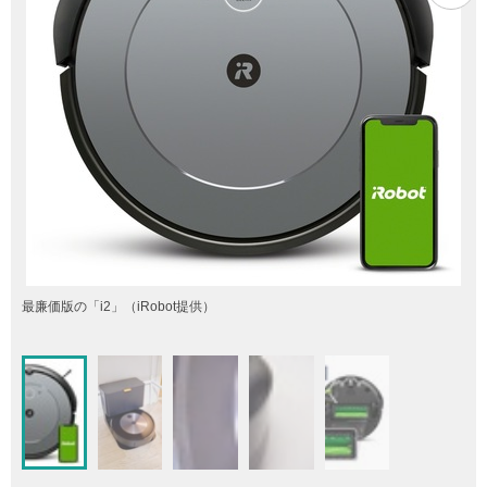
最廉価版の「i2」（iRobot提供）