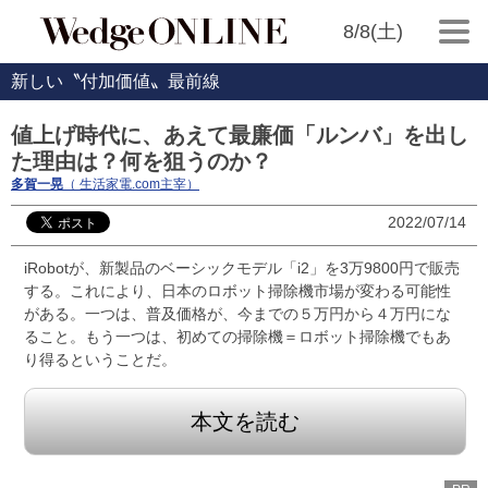
8/8(土)
新しい〝付加価値〟最前線
値上げ時代に、あえて最廉価「ルンバ」を出し
た理由は？何を狙うのか？
多賀一晃
（ 生活家電.com主宰）
2022/07/14
iRobotが、新製品のベーシックモデル「i2」を3万9800円で販売
する。これにより、日本のロボット掃除機市場が変わる可能性
がある。一つは、普及価格が、今までの５万円から４万円にな
ること。もう一つは、初めての掃除機＝ロボット掃除機でもあ
り得るということだ。
本文を読む