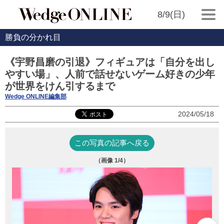
8/9(日)
勝負の分かれ目
《宇野昌磨の引退》フィギュアは「自分を出し
やすい場」、人前で話せないゲーム好きの少年
が世界をけん引するまで
Wedge ONLINE編集部
2024/05/18
この写真の記事へ戻る
（画像
1
/4）
氷上
Ska