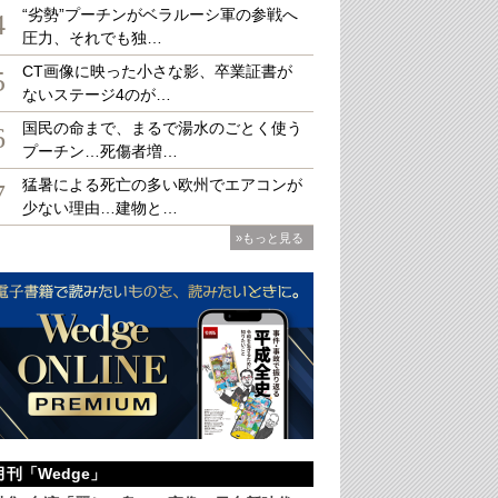
“劣勢”プーチンがベラルーシ軍の参戦へ
4
圧力、それでも独…
CT画像に映った小さな影、卒業証書が
5
ないステージ4のが…
大
国民の命まで、まるで湯水のごとく使う
6
プーチン…死傷者増…
猛暑による死亡の多い欧州でエアコンが
7
少ない理由…建物と…
»もっと見る
月刊「Wedge」