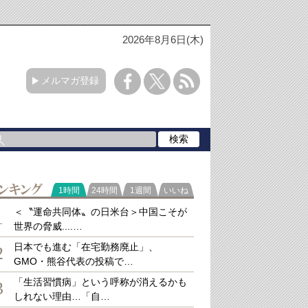
2026年8月6日(木)
メルマガ登録
ラ
1時間
24時間
1週間
いいね
キング
＜〝運命共同体〟の日米台＞中国こそが
1
世界の脅威....…
日本でも進む「在宅勤務廃止」、
2
GMO・熊谷代表の投稿で…
「生活習慣病」という呼称が消えるかも
3
しれない理由…「自…