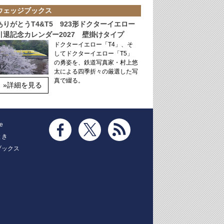
ウェッジブックス
ありがとうT4&T5 923形ドクターイエロー
引退記念カレンダー2027 壁掛けタイプ
ドクターイエロー「T4」、そ
してドクターイエロー「T5」
の勇姿を、鉄道写真家・村上悠
太による四季折々の厳選した写
真で綴る。
»詳細を見る
e
とき
ブックス