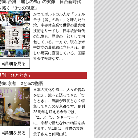
特集:台湾「麗しの島」の実像 日台新時代
を拓く「3つの視座」
かつてポルトガル人が「フォル
モサ（麗しの島）」と呼んだ台
湾。半導体産業で世界の最先端
技術をリードし、日本統治時代
の記憶も、歴史の一部として内
包している。一方で、現在は米
中対立の最前線に立たされ、難
しい現実に直面している。国際
社会で複雑な立…
»詳細を見る
月刊「ひととき」
特集:京都 2と5の物語
日本の文化や風土、人々の営み
を伝え、旅へと誘ってきた「ひ
ととき」。当誌が幾度となく特
集してきたのが京都です。創刊
25周年を迎える今号では、
〝2〟と〝5〟をキーワード
に、京都で新たな旅の物語を紡
ぎます。第1部は、俳優の常盤
»詳細を見る
貴子さんと仲間由紀…