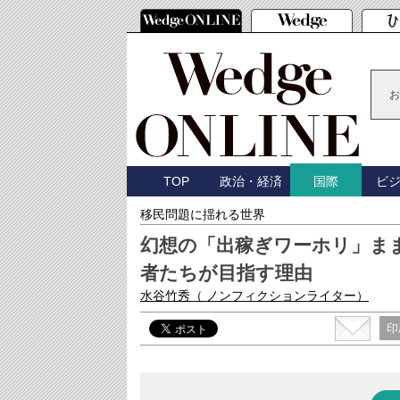
お
TOP
政治・経済
ビ
国際
移民問題に揺れる世界
幻想の「出稼ぎワーホリ」ま
者たちが目指す理由
水谷竹秀
（ ノンフィクションライター）
印