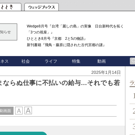
Wedge8月号『台湾「麗しの島」の実像 日台新時代を拓く
知らせ
「3つの視座」』
ひととき8月号『京都 2と5の物語』
新刊書籍『飛鳥・藤原に隠された古代宮都の謎』
ジネス
社会
ライフ
特集
動画
2025年1月14日
まならぬ仕事に不払いの給与…それでも若
ン
刷画面