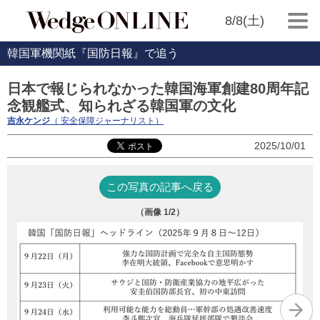
8/8(土)
韓国軍機関紙『国防日報』で追う
日本で報じられなかった韓国海軍創建80周年記
念観艦式、知られざる韓国軍の文化
吉永ケンジ
（ 安全保障ジャーナリスト）
2025/10/01
この写真の記事へ戻る
（画像
1
/2）
（