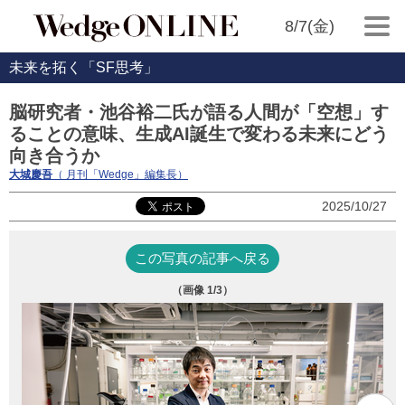
8/7(金)
未来を拓く「SF思考」
脳研究者・池谷裕二氏が語る人間が「空想」す
ることの意味、生成AI誕生で変わる未来にどう
向き合うか
大城慶吾
（ 月刊「Wedge」編集長）
2025/10/27
この写真の記事へ戻る
（画像
1
/3）
ラ