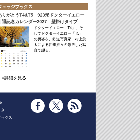
ウェッジブックス
ありがとうT4&T5 923形ドクターイエロー
引退記念カレンダー2027 壁掛けタイプ
ドクターイエロー「T4」、そ
してドクターイエロー「T5」
の勇姿を、鉄道写真家・村上悠
太による四季折々の厳選した写
真で綴る。
»詳細を見る
e
とき
ブックス