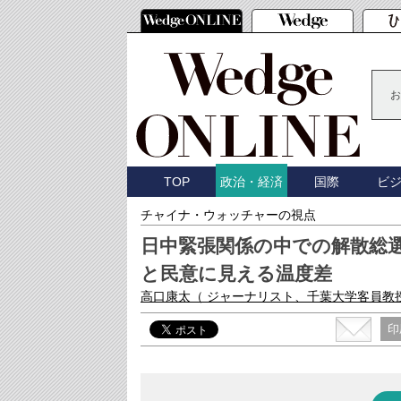
お
TOP
国際
ビ
政治・経済
チャイナ・ウォッチャーの視点
日中緊張関係の中での解散総
と民意に見える温度差
高口康太
（ ジャーナリスト、千葉大学客員教
印