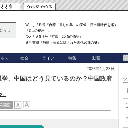
Wedge8月号『台湾「麗しの島」の実像 日台新時代を拓く
知らせ
「3つの視座」』
ひととき8月号『京都 2と5の物語』
新刊書籍『飛鳥・藤原に隠された古代宮都の謎』
ジネス
社会
ライフ
特集
動画
2026年1月23日
選挙、中国はどう見ているのか？中国政府
ン
授）
刷画面