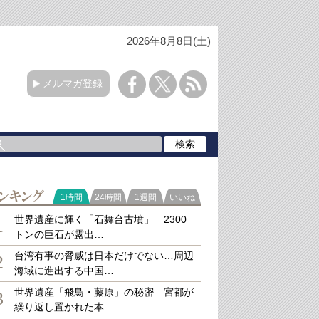
2026年8月8日(土)
メルマガ登録
ラ
1時間
24時間
1週間
いいね
キング
世界遺産に輝く「石舞台古墳」 2300
1
トンの巨石が露出…
台湾有事の脅威は日本だけでない…周辺
2
海域に進出する中国…
世界遺産「飛鳥・藤原」の秘密 宮都が
3
繰り返し置かれた本…