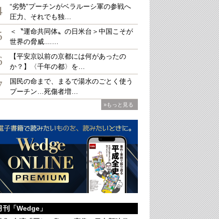
“劣勢”プーチンがベラルーシ軍の参戦へ
4
圧力、それでも独…
＜〝運命共同体〟の日米台＞中国こそが
5
世界の脅威....…
市首相の解散をどう見ているのか（首相官邸ホームページより）
【平安京以前の京都には何があったの
6
か？】〈千年の都〉を…
国民の命まで、まるで湯水のごとく使う
7
プーチン…死傷者増…
»もっと見る
月刊「Wedge」