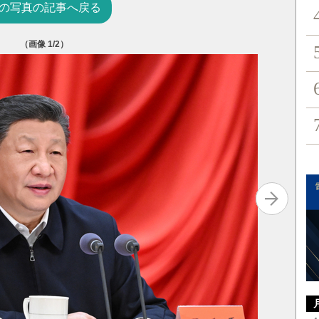
の写真の記事へ戻る
（画像
1
/2）
中国は高