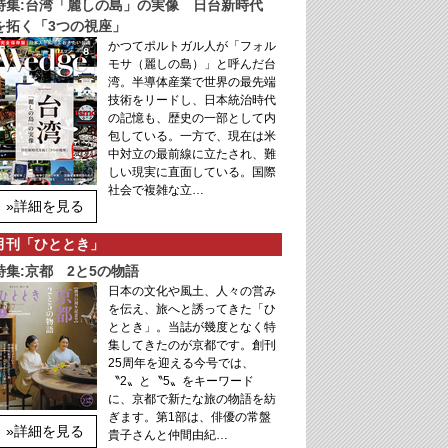
特集:台湾「麗しの島」の実像 日台新時代
を拓く「3つの視座」
かつてポルトガル人が「フォル
モサ（麗しの島）」と呼んだ台
湾。半導体産業で世界の最先端
技術をリードし、日本統治時代
の記憶も、歴史の一部として内
包している。一方で、現在は米
中対立の最前線に立たされ、難
しい現実に直面している。国際
社会で複雑な立…
»詳細を見る
月刊「ひととき」
特集:京都 2と5の物語
日本の文化や風土、人々の営み
を伝え、旅へと誘ってきた「ひ
ととき」。当誌が幾度となく特
集してきたのが京都です。創刊
25周年を迎える今号では、
〝2〟と〝5〟をキーワード
に、京都で新たな旅の物語を紡
ぎます。第1部は、俳優の常盤
»詳細を見る
貴子さんと仲間由紀…