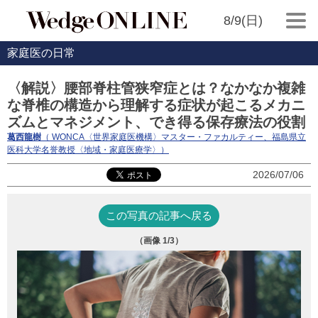
8/9(日)
家庭医の日常
〈解説〉腰部脊柱管狭窄症とは？なかなか複雑
な脊椎の構造から理解する症状が起こるメカニ
ズムとマネジメント、でき得る保存療法の役割
葛西龍樹
（ WONCA〈世界家庭医機構〉マスター・ファカルティー、福島県立
医科大学名誉教授〈地域・家庭医療学〉）
2026/07/06
この写真の記事へ戻る
（画像
1
/3）
写