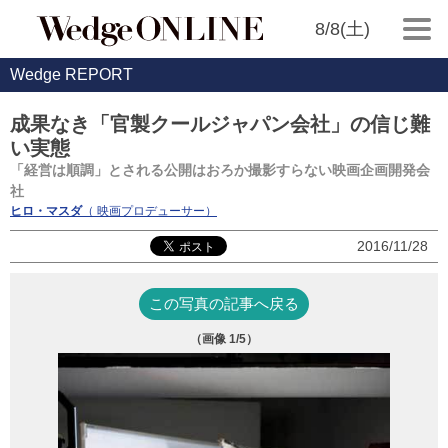
8/8(土)
Wedge REPORT
成果なき「官製クールジャパン会社」の信じ難
い実態
「経営は順調」とされる公開はおろか撮影すらない映画企画開発会
社
ヒロ・マスダ
（ 映画プロデューサー）
2016/11/28
この写真の記事へ戻る
（画像
1
/5）
iSt