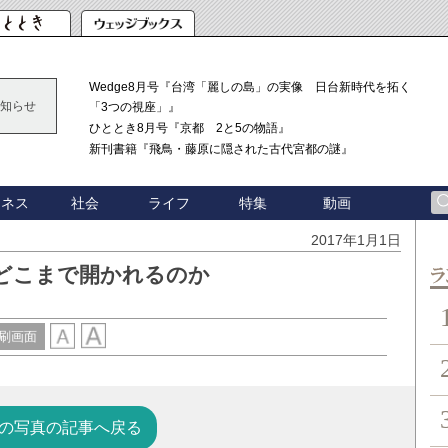
Wedge8月号『台湾「麗しの島」の実像 日台新時代を拓く
知らせ
「3つの視座」』
ひととき8月号『京都 2と5の物語』
新刊書籍『飛鳥・藤原に隠された古代宮都の謎』
ジネス
社会
ライフ
特集
動画
2017年1月1日
はどこまで開かれるのか
ン
刷画面
の写真の記事へ戻る