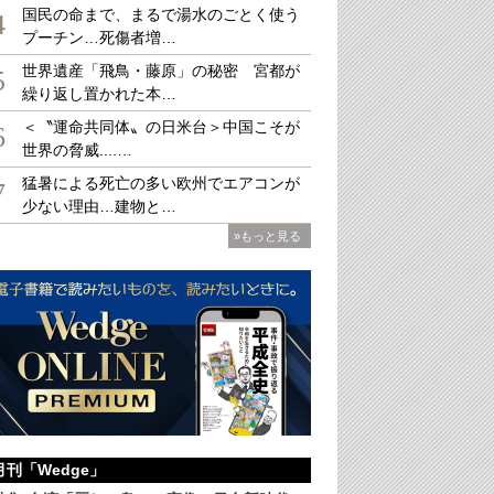
国民の命まで、まるで湯水のごとく使う
4
プーチン…死傷者増…
世界遺産「飛鳥・藤原」の秘密 宮都が
5
繰り返し置かれた本…
＜〝運命共同体〟の日米台＞中国こそが
6
世界の脅威....…
猛暑による死亡の多い欧州でエアコンが
7
少ない理由…建物と…
»もっと見る
月刊「Wedge」