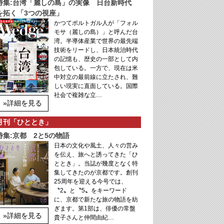
特集:台湾「麗しの島」の実像 日台新時代
を拓く「3つの視座」
かつてポルトガル人が「フォル
モサ（麗しの島）」と呼んだ台
湾。半導体産業で世界の最先端
技術をリードし、日本統治時代
の記憶も、歴史の一部として内
包している。一方で、現在は米
中対立の最前線に立たされ、難
しい現実に直面している。国際
社会で複雑な立…
»詳細を見る
月刊「ひととき」
特集:京都 2と5の物語
日本の文化や風土、人々の営み
を伝え、旅へと誘ってきた「ひ
ととき」。当誌が幾度となく特
集してきたのが京都です。創刊
25周年を迎える今号では、
〝2〟と〝5〟をキーワード
に、京都で新たな旅の物語を紡
ぎます。第1部は、俳優の常盤
»詳細を見る
貴子さんと仲間由紀…