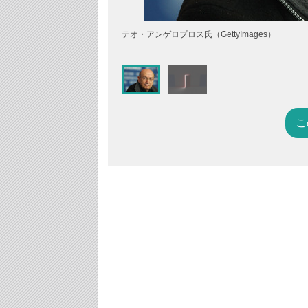
テオ・アンゲロプロス氏（GettyImages）
こ