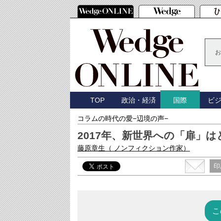
お
TOP
政治・経済
ビ
国際
コラムの時代の愛−辺境の声−
2017年、新世界への「扉」
藤原章生
（ ノンフィクション作家）
印
こ