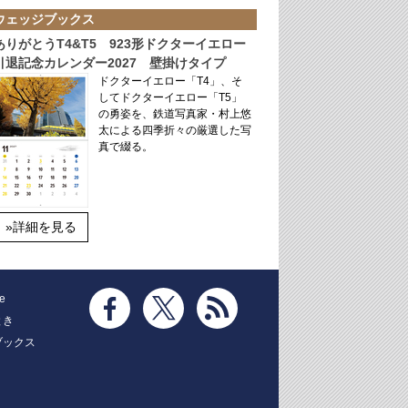
ウェッジブックス
ありがとうT4&T5 923形ドクターイエロー
引退記念カレンダー2027 壁掛けタイプ
ドクターイエロー「T4」、そ
してドクターイエロー「T5」
の勇姿を、鉄道写真家・村上悠
太による四季折々の厳選した写
真で綴る。
»詳細を見る
e
とき
ブックス