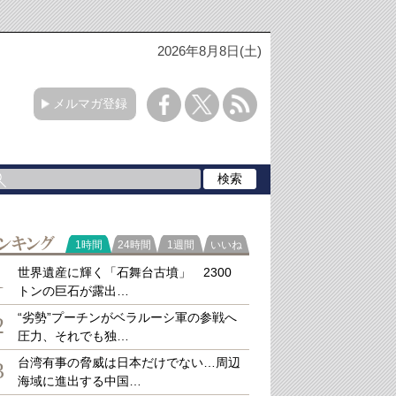
2026年8月8日(土)
メルマガ登録
ラ
1時間
24時間
1週間
いいね
キング
世界遺産に輝く「石舞台古墳」 2300
1
トンの巨石が露出…
“劣勢”プーチンがベラルーシ軍の参戦へ
2
圧力、それでも独…
台湾有事の脅威は日本だけでない…周辺
3
海域に進出する中国…