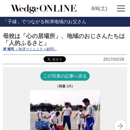
8/8(土)
「子縁」でつながる秋津地域のお父さん
母校は「心の居場所」、地域のおじさんたちは
「人的ふるさと」
岸 裕司
（ 秋津コミュニティ顧問）
2017/02/28
この写真の記事へ戻る
（画像
1
/5）
秋