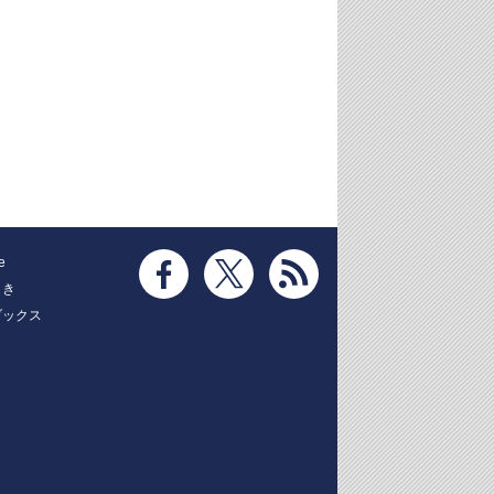
e
とき
ブックス