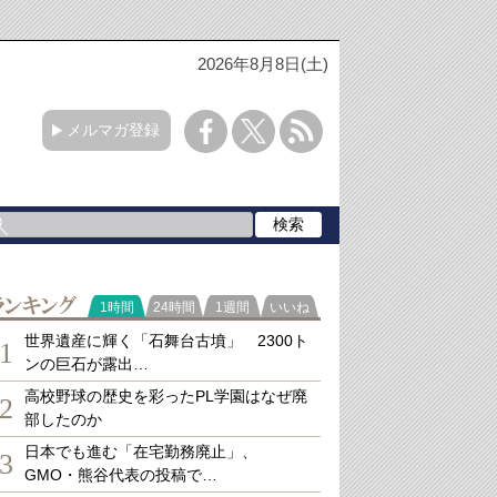
2026年8月8日(土)
メルマガ登録
ランキング
1時間
24時間
1週間
いいね
世界遺産に輝く「石舞台古墳」 2300ト
1
ンの巨石が露出…
高校野球の歴史を彩ったPL学園はなぜ廃
2
部したのか
日本でも進む「在宅勤務廃止」、
3
GMO・熊谷代表の投稿で…