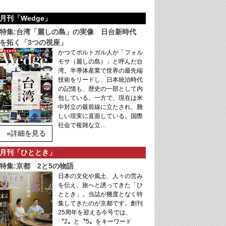
月刊「Wedge」
特集:台湾「麗しの島」の実像 日台新時代
を拓く「3つの視座」
かつてポルトガル人が「フォル
モサ（麗しの島）」と呼んだ台
湾。半導体産業で世界の最先端
技術をリードし、日本統治時代
の記憶も、歴史の一部として内
包している。一方で、現在は米
中対立の最前線に立たされ、難
しい現実に直面している。国際
社会で複雑な立…
»詳細を見る
月刊「ひととき」
特集:京都 2と5の物語
日本の文化や風土、人々の営み
を伝え、旅へと誘ってきた「ひ
ととき」。当誌が幾度となく特
集してきたのが京都です。創刊
25周年を迎える今号では、
〝2〟と〝5〟をキーワード