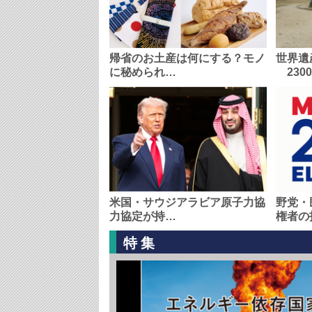
帰省のお土産は何にする？モノ
世界遺
に秘められ…
230
米国・サウジアラビア原子力協
野党・
力協定が持…
権者の
特集