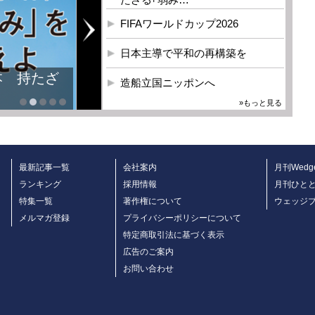
FIFAワールドカップ2026
日本主導で平和の再構築を
本 持たざ
造船立国ニッポンへ
»もっと見る
最新記事一覧
会社案内
月刊Wedg
ランキング
採用情報
月刊ひと
特集一覧
著作権について
ウェッジ
メルマガ登録
プライバシーポリシーについて
特定商取引法に基づく表示
広告のご案内
お問い合わせ