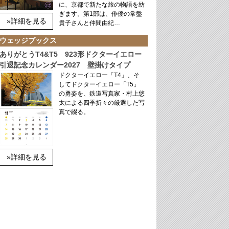
に、京都で新たな旅の物語を紡
ぎます。第1部は、俳優の常盤
»詳細を見る
貴子さんと仲間由紀…
ウェッジブックス
ありがとうT4&T5 923形ドクターイエロー
引退記念カレンダー2027 壁掛けタイプ
ドクターイエロー「T4」、そ
してドクターイエロー「T5」
の勇姿を、鉄道写真家・村上悠
太による四季折々の厳選した写
真で綴る。
»詳細を見る