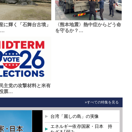
産に輝く「石舞台古墳」
〈熊本地震〉熱中症からどう命
0…
を守るか？…
民主党の攻撃材料と米有
投票…
»すべての特集を見る
台湾「麗しの島」の実像
エネルギー依存国家・日本 持
たざる｢弱み…