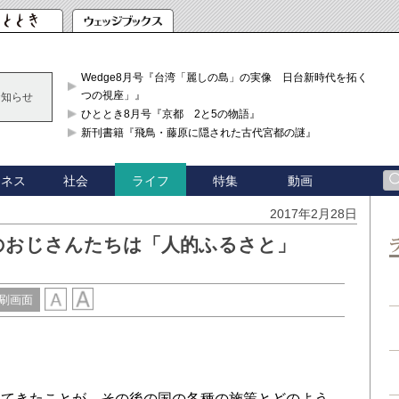
Wedge8月号『台湾「麗しの島」の実像 日台新時代を拓く「3
つの視座」』
お知らせ
ひととき8月号『京都 2と5の物語』
新刊書籍『飛鳥・藤原に隠された古代宮都の謎』
ジネス
社会
特集
動画
ライフ
2017年2月28日
のおじさんたちは「人的ふるさと」
刷画面
てきたことが、その後の国の各種の施策とどのよう