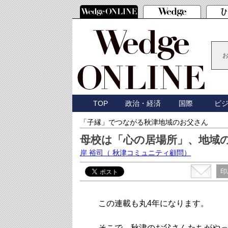
TOP
政治・経済
国際
ビ
「子縁」でつながる秋津地域のお父さん
母校は「心の居場所」、地域
岸 裕司
（ 秋津コミュニティ顧問）
印
この連載も丸4年になります。
そこで、秋津のお父さんたちがやっ