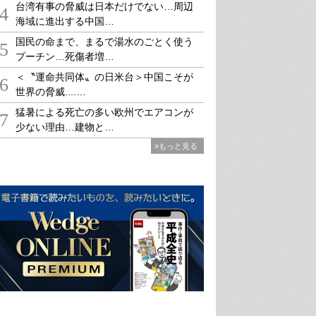
台湾有事の脅威は日本だけでない…周辺
4
海域に進出する中国…
国民の命まで、まるで湯水のごとく使う
5
プーチン…死傷者増…
＜〝運命共同体〟の日米台＞中国こそが
6
世界の脅威....…
猛暑による死亡の多い欧州でエアコンが
7
少ない理由…建物と…
»もっと見る