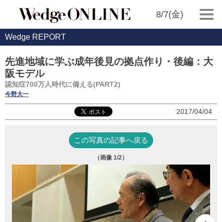
8/7(金)
Wedge REPORT
先進地域に学ぶ成年後見の拠点作り・後編：大
阪モデル
認知症700万人時代に備える(PART2)
今野大一
2017/04/04
この写真の記事へ戻る
（画像
1
/2）