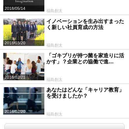
2018/05/14
福島創太
イノベーションを生み出すまった
く新しい社員育成の方法
2018/03/20
福島創太
「ゴキブリが持つ菌を家造りに活
かす」？企業との協働で進…
2018/02/21
福島創太
あなたはどんな「キャリア教育」
を受けましたか？
2018/02/20
福島創太