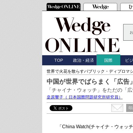
TOP
政治・経済
ビ
国際
世界で火花を散らすパブリック・ディプロマ
中国が世界でばらまく「広告
「チャイナ・ウォッチ」をただの「広
桒原響子
（ 日本国際問題研究所研究員）
印
「China Watch(チャイナ・ウォッチ