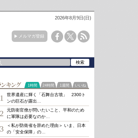
2026年8月9日(日)
メルマガ登録
ランキング
1時間
24時間
1週間
いいね
世界遺産に輝く「石舞台古墳」 2300ト
1
ンの巨石が露出…
元防衛官僚が問いたいこと、平和のため
2
に軍隊は必要なのか…
＜私が防衛省を辞めた理由＞ いま、日本
3
の「安全保障」の…