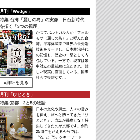
月刊「Wedge」
特集:台湾「麗しの島」の実像 日台新時代
を拓く「3つの視座」
かつてポルトガル人が「フォル
モサ（麗しの島）」と呼んだ台
湾。半導体産業で世界の最先端
技術をリードし、日本統治時代
の記憶も、歴史の一部として内
包している。一方で、現在は米
中対立の最前線に立たされ、難
しい現実に直面している。国際
社会で複雑な立…
»詳細を見る
月刊「ひととき」
特集:京都 2と5の物語
日本の文化や風土、人々の営み
を伝え、旅へと誘ってきた「ひ
ととき」。当誌が幾度となく特
集してきたのが京都です。創刊
25周年を迎える今号では、
〝2〟と〝5〟をキーワード