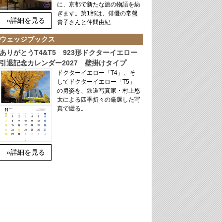
に、京都で新たな旅の物語を紡
ぎます。第1部は、俳優の常盤
»詳細を見る
貴子さんと仲間由紀…
ウェッジブックス
ありがとうT4&T5 923形ドクターイエロー
引退記念カレンダー2027 壁掛けタイプ
ドクターイエロー「T4」、そ
してドクターイエロー「T5」
の勇姿を、鉄道写真家・村上悠
太による四季折々の厳選した写
真で綴る。
»詳細を見る