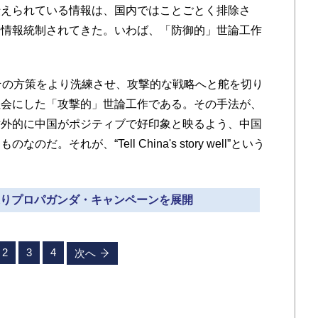
伝えられている情報は、国内ではことごとく排除さ
う情報統制されてきた。いわば、「防御的」世論工作
その方策をより洗練させ、攻撃的な戦略へと舵を切り
社会にした「攻撃的」世論工作である。その手法が、
対外的に中国がポジティブで好印象と映るよう、中国
それが、“Tell China's story well”という
閣巡りプロパガンダ・キャンペーンを展開
2
3
4
次へ