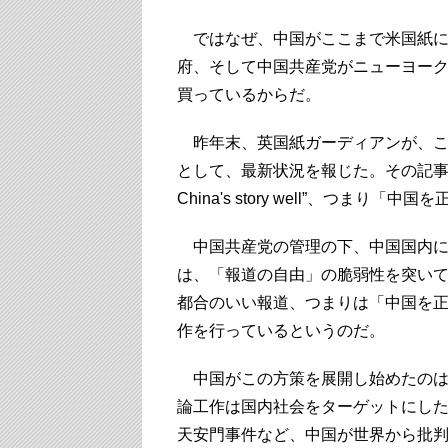
ではなぜ、中国がここまで米国紙に
府、そして中国共産党がニューヨー
買っているからだ。
昨年末、英国紙ガーディアンが、こ
として、最新状況を報じた。その記事に
China's story well”、つまり
中国共産党の管理の下、中国国内に
は、「報道の自由」の脆弱性を突い
都合のいい報道、つまりは「中国を
作を行っているというのだ。
中国がこの方策を展開し始めたのは
論工作は国内社会をターゲットにし
天安門事件など、中国が世界から批