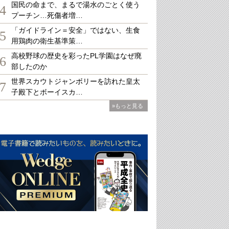
国民の命まで、まるで湯水のごとく使う
4
プーチン…死傷者増…
「ガイドライン＝安全」ではない、生食
5
用鶏肉の衛生基準策…
高校野球の歴史を彩ったPL学園はなぜ廃
6
部したのか
世界スカウトジャンボリーを訪れた皇太
7
子殿下とボーイスカ…
»もっと見る