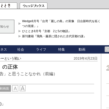
Wedge8月号『台湾「麗しの島」の実像 日台新時代を拓く「3
つの視座」』
お知らせ
ひととき8月号『京都 2と5の物語』
新刊書籍『飛鳥・藤原に隠された古代宮都の謎』
ジネス
社会
ライフ
特集
動画
シーという戦い
2019年4月23日
」の正体
告」と思うことなかれ（前編）
刷画面
)」