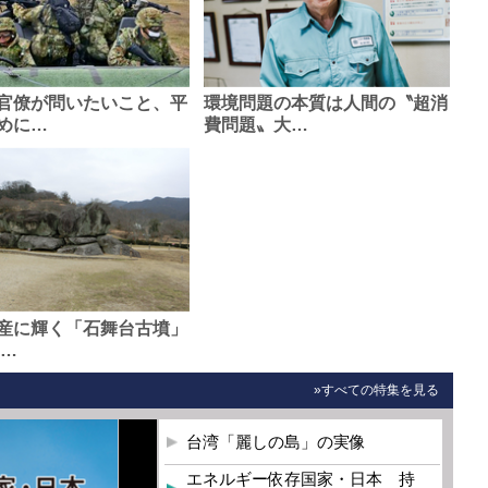
官僚が問いたいこと、平
環境問題の本質は人間の〝超消
めに…
費問題〟大…
産に輝く「石舞台古墳」
0…
»すべての特集を見る
台湾「麗しの島」の実像
エネルギー依存国家・日本 持