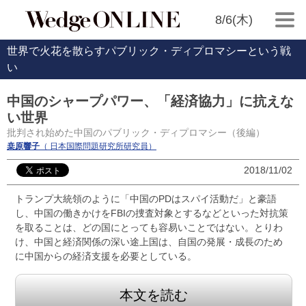
8/6(木)
世界で火花を散らすパブリック・ディプロマシーという戦
い
中国のシャープパワー、「経済協力」に抗えな
い世界
批判され始めた中国のパブリック・ディプロマシー（後編）
桒原響子
（ 日本国際問題研究所研究員）
2018/11/02
トランプ大統領のように「中国のPDはスパイ活動だ」と豪語
し、中国の働きかけをFBIの捜査対象とするなどといった対抗策
を取ることは、どの国にとっても容易いことではない。とりわ
け、中国と経済関係の深い途上国は、自国の発展・成長のため
に中国からの経済支援を必要としている。
本文を読む