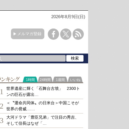
2026年8月9日(日)
メルマガ登録
ランキング
1時間
24時間
1週間
いいね
世界遺産に輝く「石舞台古墳」 2300ト
1
ンの巨石が露出…
＜〝運命共同体〟の日米台＞中国こそが
2
世界の脅威....…
大河ドラマ「豊臣兄弟」で注目の秀吉、
3
そして信長はなぜ「…