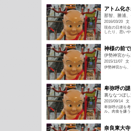
アトム化さ
那智、勝浦、
2016/03/20
文
現在の日本社会
したり、思いや
神様の前で
伊勢神宮から
2015/11/07
文
伊勢神宮から、
卑弥呼の謎
裏ななつぼし
2015/09/14
文
卑弥呼の謎を考
ル。肉食を嫌う
奈良東大寺