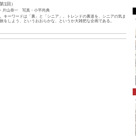
第1回）
・片山恭一 写真・小平尚典
。キーワードは「裏」と「シニア」。トレンドの裏道を、シニアの気ま
旅をしよう、というおおらかな、というか大雑把な企画である。