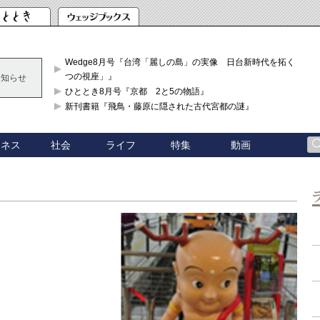
Wedge8月号『台湾「麗しの島」の実像 日台新時代を拓く「3
つの視座」』
お知らせ
ひととき8月号『京都 2と5の物語』
新刊書籍『飛鳥・藤原に隠された古代宮都の謎』
ジネス
社会
ライフ
特集
動画