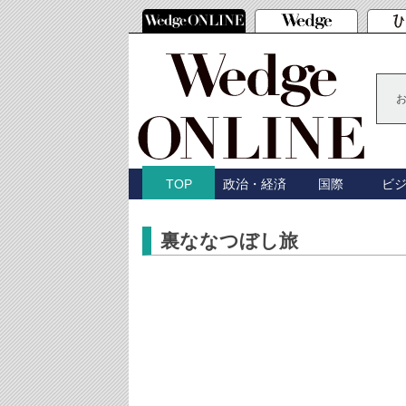
政治・経済
国際
ビ
TOP
裏ななつぼし旅