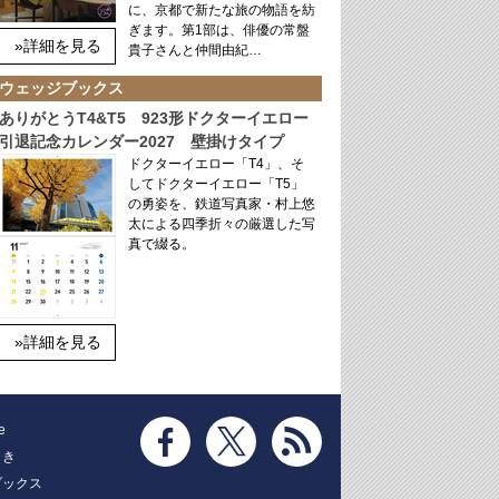
に、京都で新たな旅の物語を紡
ぎます。第1部は、俳優の常盤
»詳細を見る
貴子さんと仲間由紀…
ウェッジブックス
ありがとうT4&T5 923形ドクターイエロー
引退記念カレンダー2027 壁掛けタイプ
ドクターイエロー「T4」、そ
してドクターイエロー「T5」
の勇姿を、鉄道写真家・村上悠
太による四季折々の厳選した写
真で綴る。
»詳細を見る
e
とき
ブックス