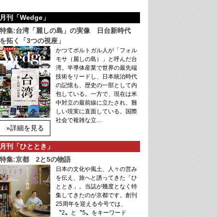
月刊「Wedge」
特集:台湾「麗しの島」の実像 日台新時代
を拓く「3つの視座」
かつてポルトガル人が「フォル
モサ（麗しの島）」と呼んだ台
湾。半導体産業で世界の最先端
技術をリードし、日本統治時代
の記憶も、歴史の一部として内
包している。一方で、現在は米
中対立の最前線に立たされ、難
しい現実に直面している。国際
社会で複雑な立…
»詳細を見る
月刊「ひととき」
特集:京都 2と5の物語
日本の文化や風土、人々の営み
を伝え、旅へと誘ってきた「ひ
ととき」。当誌が幾度となく特
集してきたのが京都です。創刊
25周年を迎える今号では、
〝2〟と〝5〟をキーワード