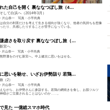
れた自己を開く 裏ななつぼし旅（4…
そして白浜へ（2014年3月）
・片山恭一 写真・小平尚典
は自分の利害だけを考えて生きる傾向が強くなり、他者の気持ちを想像
ったり、共感したりすることが苦手になっている。
謙虚さを取り戻す 裏ななつぼし旅（…
新宮へ
・片山恭一 写真・小平尚典
熊野灘をのぞむ新宮へ。中上健次に思いをはせる。
に思いを馳せ、いざお伊勢詣り 若鶏…
旅（2）
・片山恭一 写真・小平尚典
えながら、お伊勢さんに参詣する。若鶏の網焼きを食し、お肌ツルツ
神様がご立腹されることはないのか……。
で見た 一億総スマホ時代