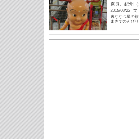
奈良、紀州（
2015/08/22
文
裏ななつ星の旅
まさでのんびり