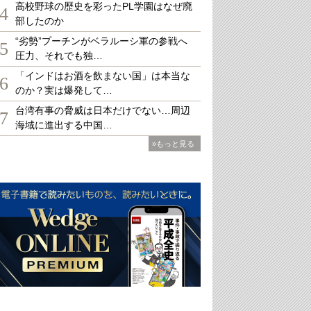
高校野球の歴史を彩ったPL学園はなぜ廃
4
部したのか
“劣勢”プーチンがベラルーシ軍の参戦へ
5
圧力、それでも独…
「インドはお酒を飲まない国」は本当な
6
のか？実は爆発して…
台湾有事の脅威は日本だけでない…周辺
7
海域に進出する中国…
»もっと見る