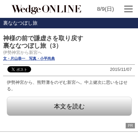
8/9(日)
裏ななつぼし旅
神様の前で謙虚さを取り戻す
裏ななつぼし旅（3）
伊勢神宮から新宮へ
文・片山恭一 写真・小平尚典
2015/11/07
伊勢神宮から、熊野灘をのぞむ新宮へ。中上健次に思いをはせ
る。
本文を読む
PR