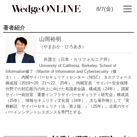
8/7(金)
著者紹介
山岡裕明
（やまおか・ひろあき）
弁護士（日本・カリフォルニア州）
University of California, Berkeley, School of
Information修了（Master of Information and Cybersecurity（修
士））。内閣サイバーセキュリティセンター（NISC） タスクフォース
構成員（2019〜20、21〜22、 25年）。内閣官房「サイバー安全保障
分野での対応能力の向上に向けた有識者会議」構成員（24年）。国家
サイバー統括室「重要インフラサイバーセキュリティ研究会」構成員
（25年）。情報セキュリティ文化賞（24年）。主な著作物として『実
務解説 サイバーセキュリティ法〈第２版〉』（25年）。企業のサイ
バーインシデントレスポンスを専門とする。