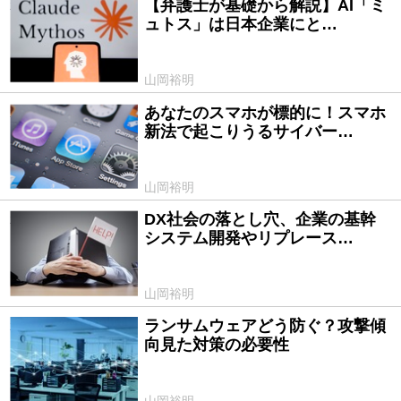
【弁護士が基礎から解説】AI「ミ
2026/05/26
ュトス」は日本企業にと…
山岡裕明
あなたのスマホが標的に！スマホ
2025/12/26
新法で起こりうるサイバー…
山岡裕明
DX社会の落とし穴、企業の基幹
2025/12/09
システム開発やリプレース…
山岡裕明
ランサムウェアどう防ぐ？攻撃傾
2023/09/04
向見た対策の必要性
山岡裕明