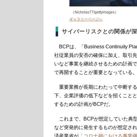
（Nicholas77/gettyimages）
ギャラリーページへ
サイバーリスクとの関係が深
BCPは、「Business Continu
社従業員の安否の確保に加え、取引
いなど事業を継続させるための計画
で再開することが重要となっている
重要業務が長期にわたって中断する
下、企業評価の低下などを招くこと
するための計画がBCPだ。
これまで、BCPが想定していた典
など突発的に発生するものが想定され
済産業省が
「コロナ禍における事業