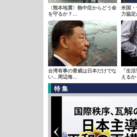
〈熊本地震〉熱中症からどう命
米国・
を守るか？…
力協定
台湾有事の脅威は日本だけでな
「生活
い…周辺海…
えるか
特集