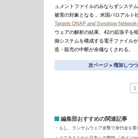
ュメントファイルのみならずシステ
被害の対象となる 。米国パロアルト社20
Targets QNAP and Synology Network-
ウェアの解析の結果、42の拡張子を
御システムを構成する電子ファイル
造・販売の中断が余儀なくされる。
次ページ » 増加し
1
編集部おすすめの関連記事
もし、ランサムウェア攻撃で身代金を要
イスラエルから日本への警鐘 「サイバ