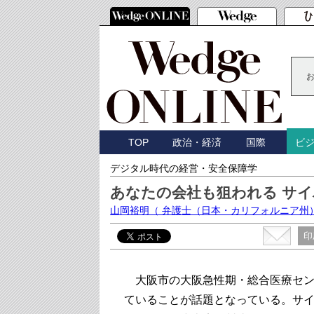
TOP
政治・経済
国際
ビ
デジタル時代の経営・安全保障学
あなたの会社も狙われる サイ
山岡裕明
（ 弁護士（日本・カリフォルニア州
印
大阪市の大阪急性期・総合医療セン
ていることが話題となっている。サ