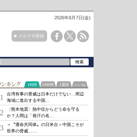
2026年8月7日(金)
メルマガ登録
ランキング
1時間
24時間
1週間
いいね
台湾有事の脅威は日本だけでない…周辺
1
海域に進出する中国…
〈熊本地震〉熱中症からどう命を守る
2
か？人間は「発汗の名…
＜〝運命共同体〟の日米台＞中国こそが
3
世界の脅威....…