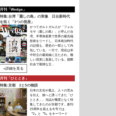
月刊「Wedge」
特集:台湾「麗しの島」の実像 日台新時代
を拓く「3つの視座」
かつてポルトガル人が「フォル
モサ（麗しの島）」と呼んだ台
湾。半導体産業で世界の最先端
技術をリードし、日本統治時代
の記憶も、歴史の一部として内
包している。一方で、現在は米
中対立の最前線に立たされ、難
しい現実に直面している。国際
社会で複雑な立…
»詳細を見る
月刊「ひととき」
特集:京都 2と5の物語
日本の文化や風土、人々の営み
を伝え、旅へと誘ってきた「ひ
ととき」。当誌が幾度となく特
集してきたのが京都です。創刊
25周年を迎える今号では、
〝2〟と〝5〟をキーワード