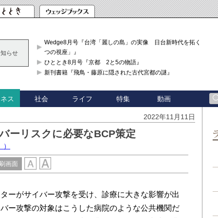
Wedge8月号『台湾「麗しの島」の実像 日台新時代を拓く「3
つの視座」』
お知らせ
ひととき8月号『京都 2と5の物語』
新刊書籍『飛鳥・藤原に隠された古代宮都の謎』
社会
ライフ
特集
動画
ジネス
2022年11月11日
バーリスクに必要なBCP策定
））
刷画面
ターがサイバー攻撃を受け、診療に大きな影響が出
イバー攻撃の対象はこうした病院のような公共機関だ