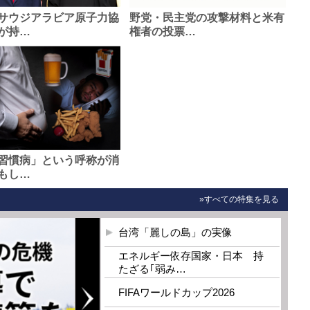
サウジアラビア原子力協
野党・民主党の攻撃材料と米有
が持…
権者の投票…
習慣病」という呼称が消
もし…
»すべての特集を見る
台湾「麗しの島」の実像
エネルギー依存国家・日本 持
たざる｢弱み…
FIFAワールドカップ2026