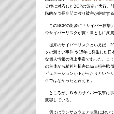
染症に対応したBCPの策定と実行、
階的かつ長期間に渡り被害が継続す
このBCPの対象に「サイバー攻撃
今サイバーリスクが質・量ともに変
従来のサイバーリスクといえば、20
タの漏えい事件 や15年に発生した
な個人情報の流出事案であった。こ
の主体から精神的損害に係る損害賠
ピュテーションが下がったりといた
クではなかったと言える 。
ところが、昨今のサイバー攻撃は事
変容している。
例えばランサムウェア攻撃において