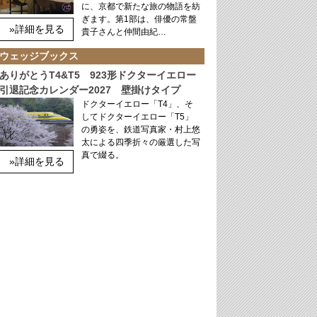
に、京都で新たな旅の物語を紡
ぎます。第1部は、俳優の常盤
»詳細を見る
貴子さんと仲間由紀…
ウェッジブックス
ありがとうT4&T5 923形ドクターイエロー
引退記念カレンダー2027 壁掛けタイプ
ドクターイエロー「T4」、そ
してドクターイエロー「T5」
の勇姿を、鉄道写真家・村上悠
太による四季折々の厳選した写
真で綴る。
»詳細を見る