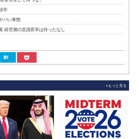
渉学
ヤバい事態
業 経営層の意識変革は待ったなし
»もっと見る