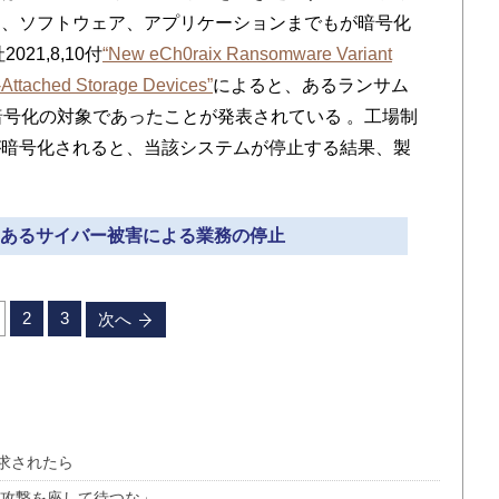
ム、ソフトウェア、アプリケーションまでもが暗号化
21,8,10付
“New eCh0raix Ransomware Variant
Attached Storage Devices”
によると、あるランサム
暗号化の対象であったことが発表されている 。工場制
が暗号化されると、当該システムが停止する結果、製
つつあるサイバー被害による業務の停止
2
3
次へ
求されたら
ー攻撃を座して待つな」