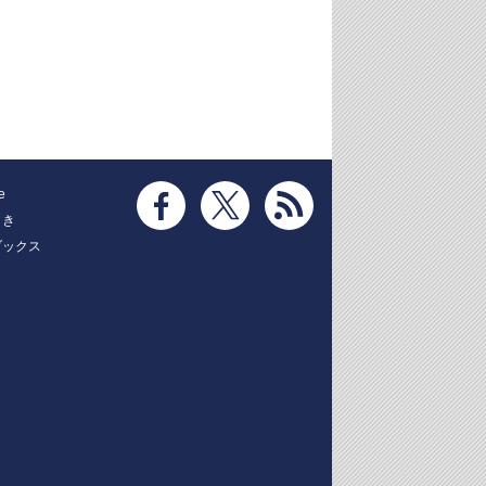
e
とき
ブックス