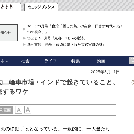
Wedge8月号『台湾「麗しの島」の実像 日台新時代を拓く「3
つの視座」』
お知らせ
ひととき8月号『京都 2と5の物語』
新刊書籍『飛鳥・藤原に隠された古代宮都の謎』
ジネス
社会
ライフ
特集
動画
2025年3月11日
電動二輪車市場・インドで起きていること、
売するワケ
刷画面
流の移動手段となっている。一般的に、一人当たり