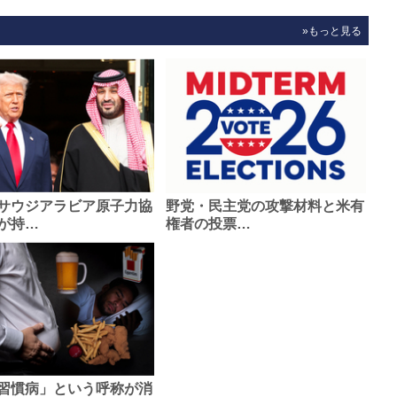
»もっと見る
サウジアラビア原子力協
野党・民主党の攻撃材料と米有
が持…
権者の投票…
習慣病」という呼称が消