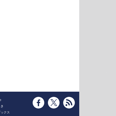
e
とき
ブックス