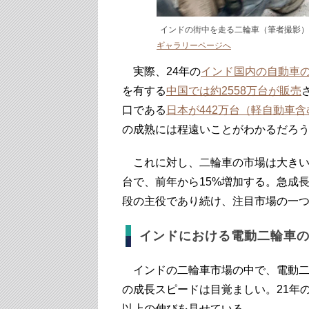
インドの街中を走る二輪車（筆者撮影）
ギャラリーページへ
実際、24年の
インド国内の自動車
を有する
中国では約2558万台が販売
口である
日本が442万台（軽自動車含
の成熟には程遠いことがわかるだろ
これに対し、二輪車の市場は大き
台で、前年から15%増加する。急成
段の主役であり続け、注目市場の一
インドにおける電動二輪車
インドの二輪車市場の中で、電動二
の成長スピードは目覚ましい。21年の
以上の伸びを見せている。