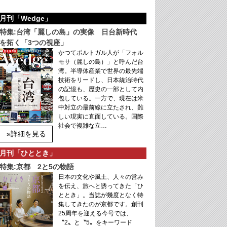
月刊「Wedge」
特集:台湾「麗しの島」の実像 日台新時代
を拓く「3つの視座」
かつてポルトガル人が「フォル
モサ（麗しの島）」と呼んだ台
湾。半導体産業で世界の最先端
技術をリードし、日本統治時代
の記憶も、歴史の一部として内
包している。一方で、現在は米
中対立の最前線に立たされ、難
しい現実に直面している。国際
社会で複雑な立…
»詳細を見る
月刊「ひととき」
特集:京都 2と5の物語
日本の文化や風土、人々の営み
を伝え、旅へと誘ってきた「ひ
ととき」。当誌が幾度となく特
集してきたのが京都です。創刊
25周年を迎える今号では、
〝2〟と〝5〟をキーワード