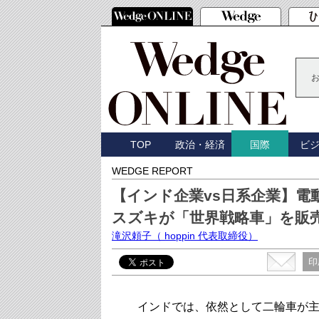
TOP
政治・経済
ビ
国際
WEDGE REPORT
【インド企業vs日系企業】
スズキが「世界戦略車」を販
滝沢頼子
（ hoppin 代表取締役）
印
インドでは、依然として二輪車が主