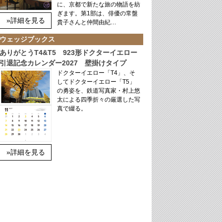
に、京都で新たな旅の物語を紡
ぎます。第1部は、俳優の常盤
»詳細を見る
貴子さんと仲間由紀…
ウェッジブックス
ありがとうT4&T5 923形ドクターイエロー
引退記念カレンダー2027 壁掛けタイプ
ドクターイエロー「T4」、そ
してドクターイエロー「T5」
の勇姿を、鉄道写真家・村上悠
太による四季折々の厳選した写
真で綴る。
»詳細を見る