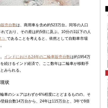
の販売台数
は、商用車を含め約523万台。同等の人口
されており、その差は約5倍に及ぶ。10分の1以下の人
む）
であることを考えると、依然として自動車市場
う。
い。
インドにおける24年の二輪車販売台数
は約1954万
長を続けるインド経済で、ここ数年は二輪車が移動手
つとみられる。
の現状
輪車のシェアはわずか6%程度にとどまるものの、そ
登録台数14万台から、24年は115万台と、3年で8倍