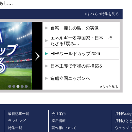
もし…
»すべての特集を見る
台湾「麗しの島」の実像
エネルギー依存国家・日本 持
たざる｢弱み…
FIFAワールドカップ2026
日本主導で平和の再構築を
造船立国ニッポンへ
を
»もっと見る
最新記事一覧
会社案内
月刊Wedg
ランキング
採用情報
月刊ひと
特集一覧
著作権について
ウェッジ