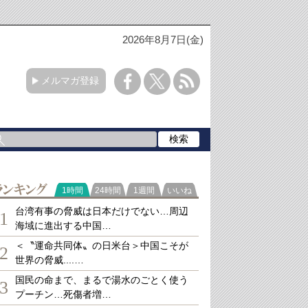
2026年8月7日(金)
メルマガ登録
ランキング
1時間
24時間
1週間
いいね
台湾有事の脅威は日本だけでない…周辺
1
海域に進出する中国…
＜〝運命共同体〟の日米台＞中国こそが
2
世界の脅威....…
国民の命まで、まるで湯水のごとく使う
3
プーチン…死傷者増…