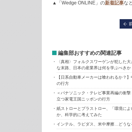
▲「Wedge ONLINE」の
新着記事
な
編集部おすすめの関連記事
〈真相〉フォルクスワーゲンが犯した大
な末路、日本の産業界は何を学ぶべきか
【日系自動車メーカーは喰われるか？】
の行方
＜パナソニック・テレビ事業再編の衝撃
立つ家電王国ニッポンの行方
紙ストローとプラストロー、「環境によ
か、科学的に考えてみた
インテル、ラピダス、米中摩擦…どうなる