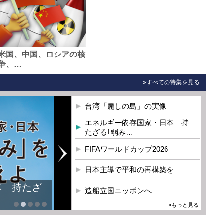
米国、中国、ロシアの核
争、…
»すべての特集を見る
台湾「麗しの島」の実像
エネルギー依存国家・日本 持
たざる｢弱み…
FIFAワールドカップ2026
日本主導で平和の再構築を
造船立国ニッポンへ
»もっと見る