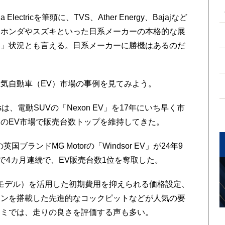
tricを筆頭に、TVS、Ather Energy、Bajajなど
。ホンダやスズキといった日系メーカーの本格的な展
る」状況とも言える。日系メーカーに勝機はあるのだ
気自動車（EV）市場の事例を見てみよう。
sは、電動SUVの「Nexon EV」を17年にいち早く市
のEV市場で販売台数トップを維持してきた。
ランドMG Motorの「Windsor EV」が24年9
で4カ月連続で、EV販売台数1位を奪取した。
モデル）を活用した初期費用を抑えられる価格設定、
ーンを搭載した先進的なコックピットなどが人気の要
コミでは、走りの良さを評価する声も多い。