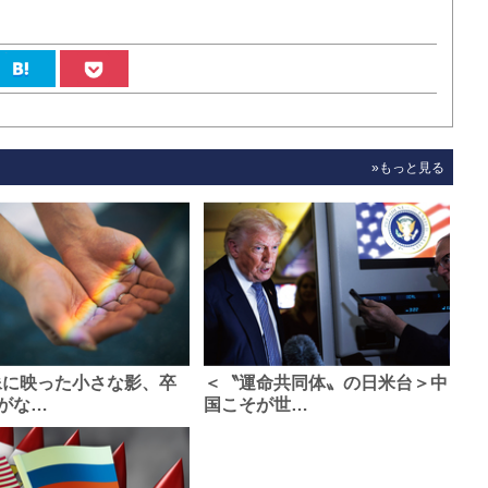
»もっと見る
像に映った小さな影、卒
＜〝運命共同体〟の日米台＞中
がな…
国こそが世…