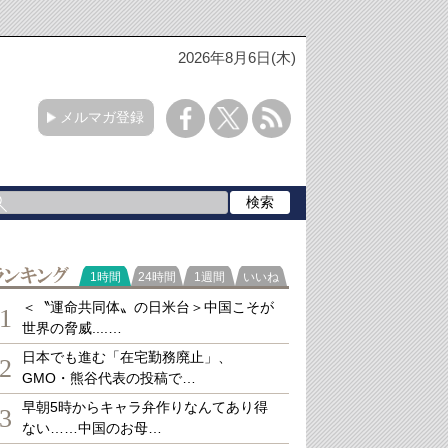
2026年8月6日(木)
メルマガ登録
ランキング
1時間
24時間
1週間
いいね
＜〝運命共同体〟の日米台＞中国こそが
1
世界の脅威....…
日本でも進む「在宅勤務廃止」、
2
GMO・熊谷代表の投稿で…
早朝5時からキャラ弁作りなんてあり得
3
ない……中国のお母…