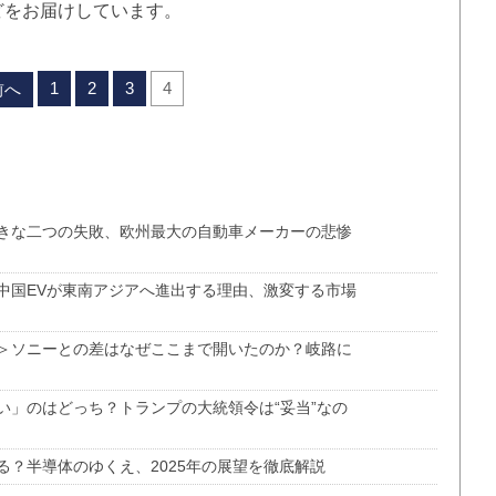
どをお届けしています。
1
2
3
4
前へ
きな二つの失敗、欧州最大の自動車メーカーの悲惨
中国EVが東南アジアへ進出する理由、激変する市場
＞ソニーとの差はなぜここまで開いたのか？岐路に
い」のはどっち？トランプの大統領令は“妥当”なの
？半導体のゆくえ、2025年の展望を徹底解説