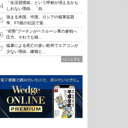
「生活習慣病」という呼称が消えるかも
4
しれない理由…「自…
強まる米国、中国、ロシアの核軍拡競
5
争、FT紙の社説で覚…
“劣勢”プーチンがベラルーシ軍の参戦へ
6
圧力、それでも独…
猛暑による死亡の多い欧州でエアコンが
7
少ない理由…建物と…
»もっと見る