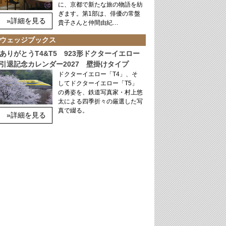
に、京都で新たな旅の物語を紡
ぎます。第1部は、俳優の常盤
»詳細を見る
貴子さんと仲間由紀…
ウェッジブックス
ありがとうT4&T5 923形ドクターイエロー
引退記念カレンダー2027 壁掛けタイプ
ドクターイエロー「T4」、そ
してドクターイエロー「T5」
の勇姿を、鉄道写真家・村上悠
太による四季折々の厳選した写
真で綴る。
»詳細を見る