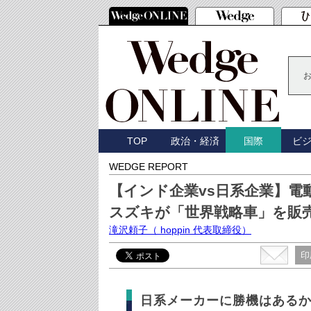
TOP
政治・経済
ビ
国際
WEDGE REPORT
【インド企業vs日系企業】
スズキが「世界戦略車」を販
滝沢頼子
（ hoppin 代表取締役）
印
日系メーカーに勝機はある