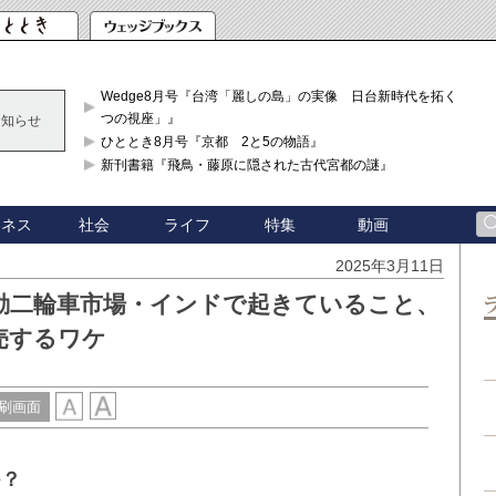
Wedge8月号『台湾「麗しの島」の実像 日台新時代を拓く「3
つの視座」』
お知らせ
ひととき8月号『京都 2と5の物語』
新刊書籍『飛鳥・藤原に隠された古代宮都の謎』
ジネス
社会
ライフ
特集
動画
2025年3月11日
電動二輪車市場・インドで起きていること、
売するワケ
刷画面
か？