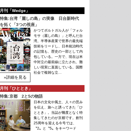
月刊「Wedge」
特集:台湾「麗しの島」の実像 日台新時代
を拓く「3つの視座」
かつてポルトガル人が「フォル
モサ（麗しの島）」と呼んだ台
湾。半導体産業で世界の最先端
技術をリードし、日本統治時代
の記憶も、歴史の一部として内
包している。一方で、現在は米
中対立の最前線に立たされ、難
しい現実に直面している。国際
社会で複雑な立…
»詳細を見る
月刊「ひととき」
特集:京都 2と5の物語
日本の文化や風土、人々の営み
を伝え、旅へと誘ってきた「ひ
ととき」。当誌が幾度となく特
集してきたのが京都です。創刊
25周年を迎える今号では、
〝2〟と〝5〟をキーワード