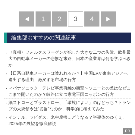
前
1
2
3
4
次
へ
へ
編集部おすすめの関連記事
〈真相〉フォルクスワーゲンが犯した大きな二つの失敗、欧州最
大の自動車メーカーの悲惨な末路、日本の産業界は何を学ぶべき
か
【日系自動車メーカーは喰われるか？】中国EVが東南アジアへ
進出する理由、激変する市場の行方
＜パナソニック・テレビ事業再編の衝撃＞ソニーとの差はなぜこ
こまで開いたのか？岐路に立つ家電王国ニッポンの行方
紙ストローとプラストロー、「環境によい」のはどっち？トラン
プの大統領令は“妥当”なのか、科学的に考えてみた
インテル、ラピダス、米中摩擦…どうなる？半導体のゆくえ、
2025年の展望を徹底解説
PR