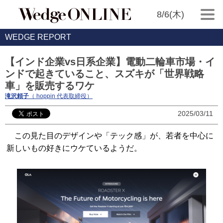
8/6(木)
WEDGE REPORT
【インド企業vs日系企業】電動二輪車市場・イ
ンドで起きていること、スズキが「世界戦略
車」を販売するワケ
滝沢頼子
（ hoppin 代表取締役）
2025/03/11
この見た目のデザインや「テック感」が、若者を中心に
新しいもの好きにウケているようだ。