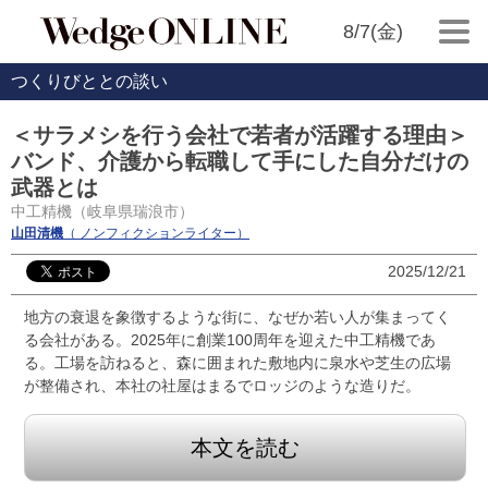
8/7(金)
つくりびととの談い
＜サラメシを行う会社で若者が活躍する理由＞
バンド、介護から転職して手にした自分だけの
武器とは
中工精機（岐阜県瑞浪市）
山田清機
（ ノンフィクションライター）
2025/12/21
地方の衰退を象徴するような街に、なぜか若い人が集まってく
る会社がある。2025年に創業100周年を迎えた中工精機であ
る。工場を訪ねると、森に囲まれた敷地内に泉水や芝生の広場
が整備され、本社の社屋はまるでロッジのような造りだ。
本文を読む