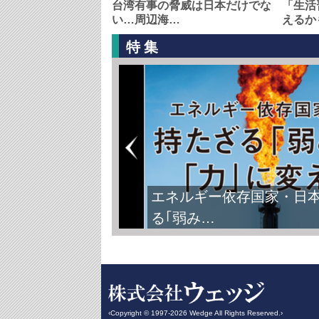
台湾有事の脅威は日本だけでな
「生活
い…周辺海…
えるか
特集
エネルギー依存国家・日
る｢弱み…
‹Copyright © 1997-2026 Wedge All Rights Reserved.›