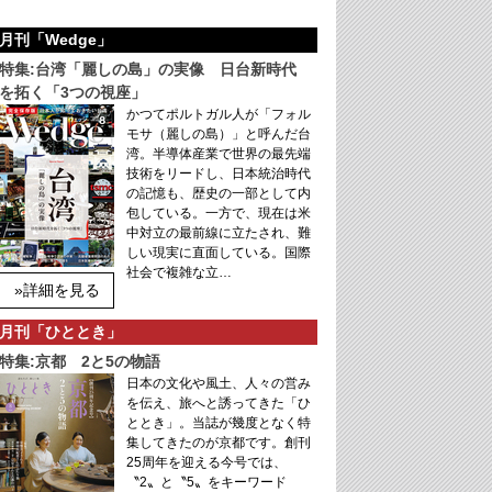
月刊「Wedge」
特集:台湾「麗しの島」の実像 日台新時代
を拓く「3つの視座」
かつてポルトガル人が「フォル
モサ（麗しの島）」と呼んだ台
湾。半導体産業で世界の最先端
技術をリードし、日本統治時代
の記憶も、歴史の一部として内
包している。一方で、現在は米
中対立の最前線に立たされ、難
しい現実に直面している。国際
社会で複雑な立…
»詳細を見る
月刊「ひととき」
特集:京都 2と5の物語
日本の文化や風土、人々の営み
を伝え、旅へと誘ってきた「ひ
ととき」。当誌が幾度となく特
集してきたのが京都です。創刊
25周年を迎える今号では、
〝2〟と〝5〟をキーワード