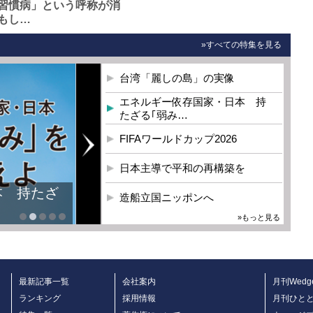
習慣病」という呼称が消
もし…
»すべての特集を見る
台湾「麗しの島」の実像
エネルギー依存国家・日本 持
たざる｢弱み…
FIFAワールドカップ2026
日本主導で平和の再構築を
本 持たざ
造船立国ニッポンへ
»もっと見る
最新記事一覧
会社案内
月刊Wedg
ランキング
採用情報
月刊ひと