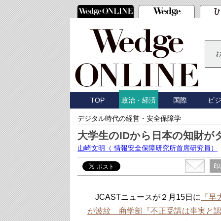
TOP
国際
ビ
政治・経済
デジタル時代の経営・安全保障学
大学生のIDから日本の知財が
山崎文明
（ 情報安全保障研究所首席研究員）
印
JCASTニュースが２月15日に
「早
が波紋 商学部『不正受講は事実と