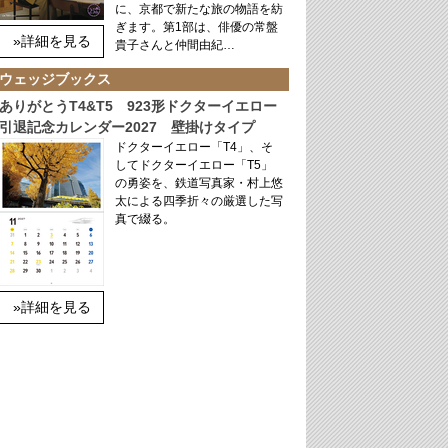
に、京都で新たな旅の物語を紡
ぎます。第1部は、俳優の常盤
»詳細を見る
貴子さんと仲間由紀…
ウェッジブックス
ありがとうT4&T5 923形ドクターイエロー
引退記念カレンダー2027 壁掛けタイプ
ドクターイエロー「T4」、そ
してドクターイエロー「T5」
の勇姿を、鉄道写真家・村上悠
太による四季折々の厳選した写
真で綴る。
»詳細を見る