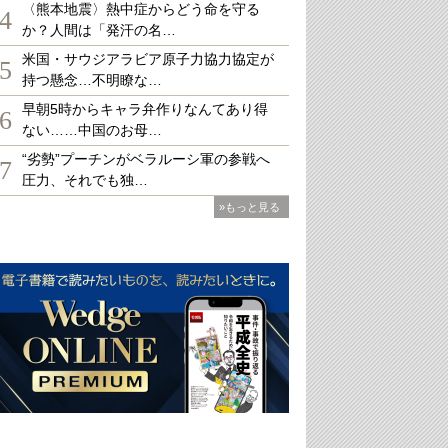
〈熊本地震〉熱中症からどう命を守る
4
か？人間は「発汗の名…
米国・サウジアラビア原子力協力協定が
5
持つ懸念…不明瞭な…
早朝5時からキャラ弁作りなんてあり得
6
ない……中国のお母…
“劣勢”プーチンがベラルーシ軍の参戦へ
7
圧力、それでも独…
»もっと見る