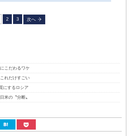
2
3
次へ
ナにこだわるワケ
はこれだけすごい
質にするロシア
む日米の〝分断〟