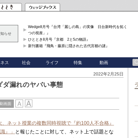
Wedge8月号『台湾「麗しの島」の実像 日台新時代を拓く「3
つの視座」』
お知らせ
ひととき8月号『京都 2と5の物語』
新刊書籍『飛鳥・藤原に隠された古代宮都の謎』
ジネス
社会
ライフ
特集
動画
2022年2月25日
ダダ漏れのヤバい事態
刷画面
大、ネット授業の複数同時視聴で『約100人不合格』
認識』」
と報じたことに対して、ネット上で話題とな