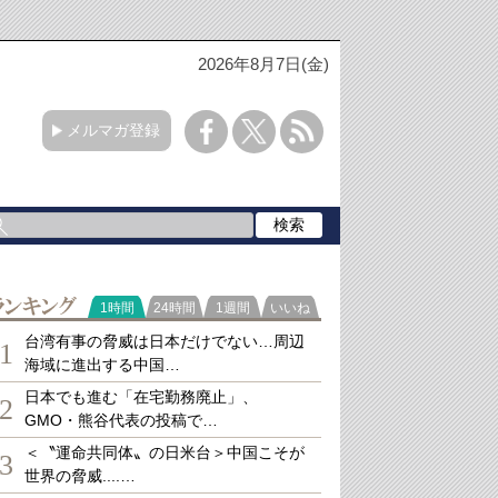
2026年8月7日(金)
メルマガ登録
ランキング
1時間
24時間
1週間
いいね
台湾有事の脅威は日本だけでない…周辺
1
海域に進出する中国…
日本でも進む「在宅勤務廃止」、
2
GMO・熊谷代表の投稿で…
＜〝運命共同体〟の日米台＞中国こそが
3
世界の脅威....…