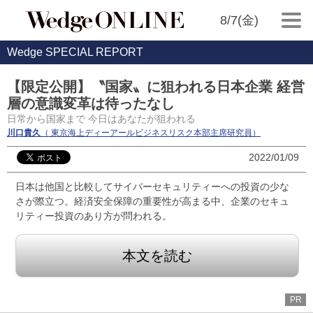
8/7(金)
Wedge SPECIAL REPORT
【限定公開】〝国家〟に狙われる日本企業 経営
層の意識変革は待ったなし
日常から国家まで 今日はあなたが狙われる
川口貴久
（ 東京海上ディーアールビジネスリスク本部主席研究員）
2022/01/09
日本は他国と比較してサイバーセキュリティーへの投資の少な
さが際立つ。経済安全保障の重要性が高まる中、企業のセキュ
リティー投資のあり方が問われる。
本文を読む
PR