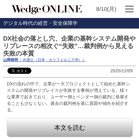
8/10(月)
デジタル時代の経営・安全保障学
DX社会の落とし穴、企業の基幹システム開発や
リプレースの相次ぐ“失敗”…裁判例から見える
失敗の本質
山岡裕明
（ 弁護士（日本・カリフォルニア州））
2025/12/09
DXの流れの中で、企業が一大プロジェクトとして始めた基幹シ
ステムの開発やリプレイスが失敗する事例が増えている。様々
な業界で起きており、ユーザー側とベンダー側の裁判に発展す
ることも少なくない。過去の裁判例を基に原因や傾向を紹介す
る。
本文を読む