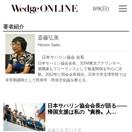
8/9(日)
著者紹介
斎藤弘美
Hiromi Saito
日本サハリン協会 会長
日本サハリン協会会長。元FM東京アナウンサー。
退職後もフリーランスとして報道関係を中心に活
動。2012年に同会会長就任。日本大学文理学部では
非常勤講師として民俗学・民俗文化論を教える。
日本サハリン協会会長が語る――
2025/08/12
帰国支援は私の〝責務〟人…
斎藤弘美,野口千里,…