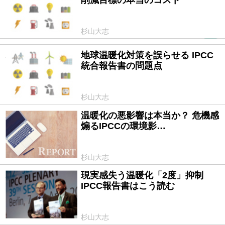
杉山大志
PR
地球温暖化対策を誤らせる IPCC
2014/11/26
統合報告書の問題点
杉山大志
温暖化の悪影響は本当か？ 危機感
2014/07/03
煽るIPCCの環境影…
杉山大志
現実感失う温暖化「2度」抑制
2014/05/21
IPCC報告書はこう読む
杉山大志