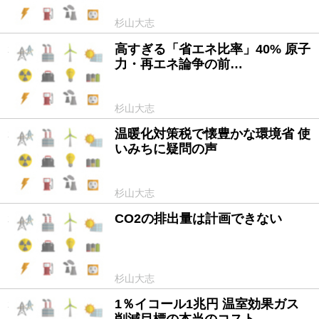
杉山大志
高すぎる「省エネ比率」40% 原子
2015/03/20
力・再エネ論争の前…
杉山大志
温暖化対策税で懐豊かな環境省 使
2015/02/02
いみちに疑問の声
杉山大志
CO2の排出量は計画できない
2014/11/28
杉山大志
1％イコール1兆円 温室効果ガス
2014/11/27
削減目標の本当のコスト