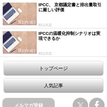
IPCC、 京都議定書と排出量取引
2014/04/14
に厳しい評価
杉山大志
IPCCの温暖化抑制シナリオは実
2014/04/13
現できるか
杉山大志
トップページ
人気記事
メルマガ登録