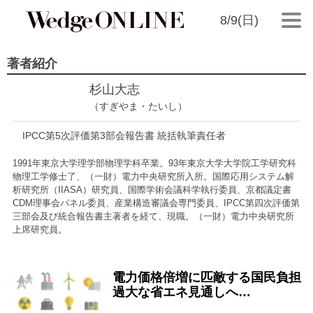
8/9(日)
著者紹介
杉山大志
（すぎやま・たいし）
IPCC第5次評価第3部会報告書 統括執筆責任者
1991年東京大学理学部物理学科卒業。93年東京大学大学院工学研究科
物理工学修士了、（一財）電力中央研究所入所。国際応用システム解
析研究所（IIASA）研究員、国際学術会議科学執行委員、京都議定書
CDM理事会パネル委員、産業構造審議会専門委員、IPCC第四次評価第
三部会及び統合報告書主著者を経て、現職。（一財）電力中央研究所
上席研究員。
電力価格倍増に匹敵する国民負担
2015/04/07
過大な省エネ見通しへ…