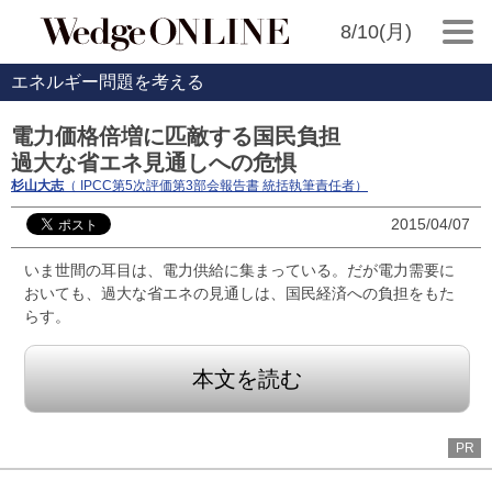
8/10(月)
エネルギー問題を考える
電力価格倍増に匹敵する国民負担
過大な省エネ見通しへの危惧
杉山大志
（ IPCC第5次評価第3部会報告書 統括執筆責任者）
2015/04/07
いま世間の耳目は、電力供給に集まっている。だが電力需要に
おいても、過大な省エネの見通しは、国民経済への負担をもた
らす。
本文を読む
PR