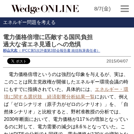
8/7(金)
エネルギー問題を考える
電力価格倍増に匹敵する国民負担
過大な省エネ見通しへの危惧
杉山大志
（ IPCC第5次評価第3部会報告書 統括執筆責任者）
2015/04/07
電力価格倍増というのは強烈な印象を与えるが、実は、
このことは民主党政権が開催したエネルギー環境会議の時
にもすでに指摘されていた。具体的には、
エネルギー・環
境に関する選択肢 経済影響分析結果一覧
において、例え
ば「ゼロシナリオ（原子力がゼロのシナリオ）」を、「自
然体シナリオ」と比較すると、野村准教授の分析では、
2030年断面において、電力価格が117％の増加となってい
るのに対して、電力需要の減少は8.6％となっていた。こ