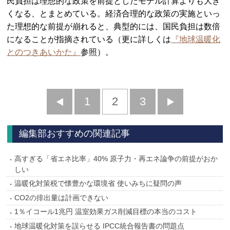
民負担は理想的な政策を前提としたモデル計算よりも大き
くなる、とまとめている。経済合理的な政策の実施といっ
た理想的な前提が崩れると、典型的には、国民負担は数倍
になることが指摘されている（更に詳しくは
『地球温暖化
とのつきあいかた』
参照）。
前
1
2
3
次
へ
へ
編集部おすすめの関連記事
高すぎる「省エネ比率」40% 原子力・再エネ論争の前提がおか
しい
温暖化対策税で懐豊かな環境省 使いみちに疑問の声
CO2の排出量は計画できない
1％イコール1兆円 温室効果ガス削減目標の本当のコスト
地球温暖化対策を誤らせる IPCC統合報告書の問題点