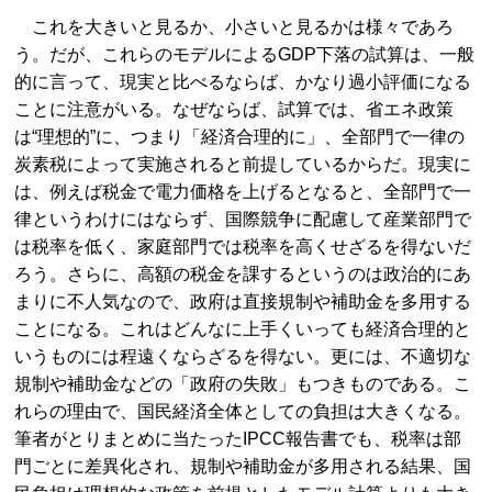
これを大きいと見るか、小さいと見るかは様々であろ
う。だが、これらのモデルによるGDP下落の試算は、一般
的に言って、現実と比べるならば、かなり過小評価になる
ことに注意がいる。なぜならば、試算では、省エネ政策
は“理想的”に、つまり「経済合理的に」、全部門で一律の
炭素税によって実施されると前提しているからだ。現実に
は、例えば税金で電力価格を上げるとなると、全部門で一
律というわけにはならず、国際競争に配慮して産業部門で
は税率を低く、家庭部門では税率を高くせざるを得ないだ
ろう。さらに、高額の税金を課するというのは政治的にあ
まりに不人気なので、政府は直接規制や補助金を多用する
ことになる。これはどんなに上手くいっても経済合理的と
いうものには程遠くならざるを得ない。更には、不適切な
規制や補助金などの「政府の失敗」もつきものである。こ
れらの理由で、国民経済全体としての負担は大きくなる。
筆者がとりまとめに当たったIPCC報告書でも、税率は部
門ごとに差異化され、規制や補助金が多用される結果、国