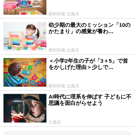
西村則康,辻義夫
幼少期の最大のミッション「10の
2024/08/08
かたまり」の感覚が養わ…
西村則康,辻義夫
＜小学2年生の子が「3＋5」で首
2024/08/07
をかしげた理由＞少しで…
西村則康,辻義夫
AI時代に理系を伸ばす 子どもに不
2023/05/14
思議を面白がらせよう
辻義夫