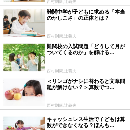
西村則康,辻義夫
難関中学が子どもに求める「本当
2026/02/06
のかしこさ」の正体とは？
西村則康,辻義夫
難関校の入試問題「どうして月が
2024/08/14
ついてくるのか」を解ける…
西村則康,辻義夫
＜リンゴがナシに替わると文章問
2024/08/13
題が解けない？＞算数でつ…
西村則康,辻義夫
PR
キャッシュレス生活で子どもは算
2024/08/12
数ができなくなる？ほんも…