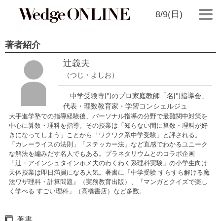
8/9(日)
著者紹介
辻義夫
（つじ・よしお）
中学受験専門のプロ家庭教師「名門指導会」
代表・理数教育家・学習コンシェルジュ
大手進学塾での指導経験後、パーソナル指導の分野で最難関中対策を
中心に算数・理科を指導。その授業は「知らない間に算数・理科が好
きになってしまう」ことから「ワクワク系中学受験」と評される。
「カレーライスの法則」「ステッカー法」など直感でわかるユニーク
な解法を編みだす名人でもある。プラネタリウムとのコラボ企画
「辻󠄀・アインシュタインホメ夫のわくわく系理科実験」の小学生向け
天体授業は即日満員になる人気。著書に『中学受験 すらすら解ける魔
法ワザ理科・計算問題』（実務教育出版）、『マンガとクイズで楽し
く学べる すごい理科」（高橋書店）など多数。
著書