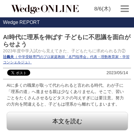
8/6(木)
Wedge REPORT
AI時代に理系を伸ばす 子どもに不思議を面白が
らせよう
2023年度中学入試から見えてきた、子どもたちに求められる力②
辻義夫
（ 中学受験専門のプロ家庭教師「名門指導会」代表・理数教育家・学習
コンシェルジュ）
2023/05/14
AIに多くの職業が取って代わられると言われる時代、わが子に
「理系の道」へ進ませる親は少なくありません。そこで、習い
ごとをたくさんさせるなどタスクの与えすぎには要注意。努力
の方向を間違えると、子どもは理系から離れてしまいます。
本文を読む