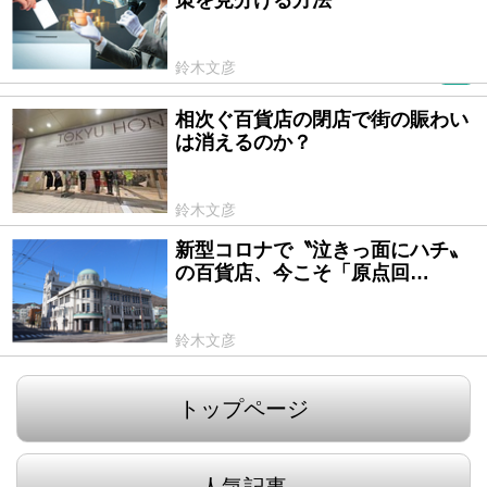
鈴木文彦
PR
相次ぐ百貨店の閉店で街の賑わい
2023/03/09
は消えるのか？
鈴木文彦
新型コロナで〝泣きっ面にハチ〟
2020/06/25
の百貨店、今こそ「原点回…
鈴木文彦
トップページ
人気記事