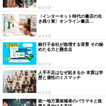
鈴木文彦
〈インターネット時代の書店の生
2024/10/30
き残り策〉オンライン書店…
鈴木文彦
銀行子会社が急増する背景 その秘
2023/10/03
めたる力と懸念点
鈴木文彦
人手不足はなぜ起きるか 本質は学
2023/07/06
歴と適性のミスマッチ
鈴木文彦
統一地方選候補者のバラマキと政
2023/04/21
策を見分ける方法