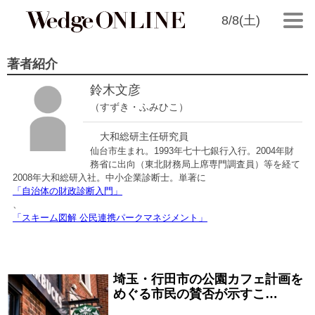
8/8(土)
著者紹介
鈴木文彦
（すずき・ふみひこ）
大和総研主任研究員
仙台市生まれ。1993年七十七銀行入行。2004年財
務省に出向（東北財務局上席専門調査員）等を経て
2008年大和総研入社。中小企業診断士。単著に
「自治体の財政診断入門」
、
「スキーム図解 公民連携パークマネジメント」
埼玉・行田市の公園カフェ計画を
2025/05/09
めぐる市民の賛否が示すこ…