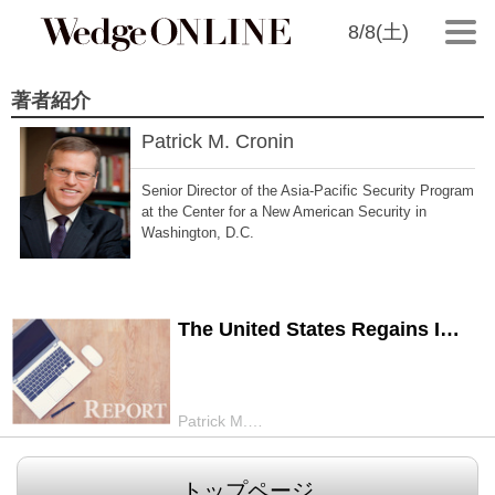
8/8(土)
著者紹介
Patrick M. Cronin
Senior Director of the Asia-Pacific Security Program
at the Center for a New American Security in
Washington, D.C.
The United States Regains I…
2014/04/17
Patrick M.…
トップページ