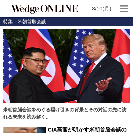
8/10(月)
特集：米朝首脳会談
米朝首脳会談をめぐる駆け引きの背景とその対話の先に訪
れる未来を読み解く。
CIA高官が明かす米朝首脳会談の