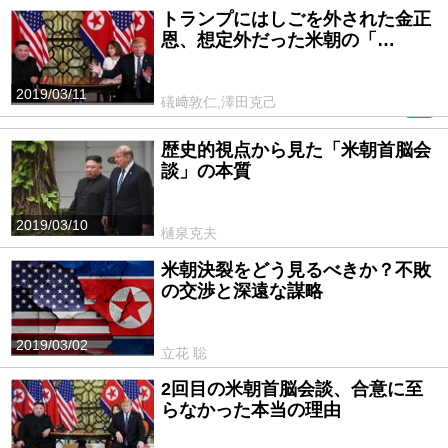
トランプにはしごを外された金正
恩、想定外だった米朝の「…
2019/03/11
礒﨑敦仁,澤田克己
PR
歴史的視点から見た「米朝首脳会
談」の本質
2019/03/10
樋泉克夫
米朝決裂をどう見るべきか？不敗
の交渉と深遠な謀略
2019/03/02
立花 聡
2回目の米朝首脳会談、合意に至
らなかった本当の理由