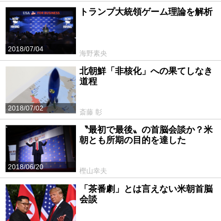
トランプ大統領ゲーム理論を解析
2018/07/04
海野素央
北朝鮮「非核化」への果てしなき
道程
2018/07/02
斎藤 彰
〝最初で最後〟の首脳会談か？米
朝とも所期の目的を達した
2018/06/20
樫山幸夫
「茶番劇」とは言えない米朝首脳
会談