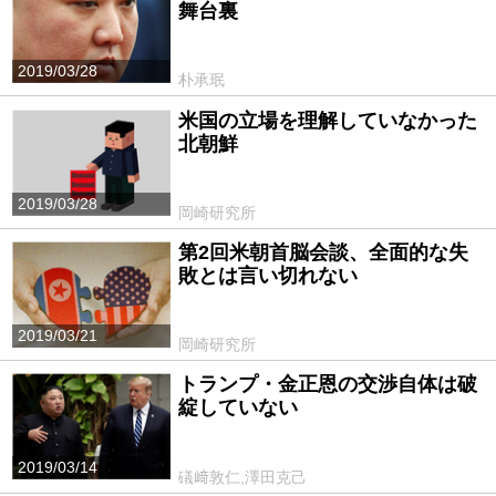
舞台裏
2019/03/28
朴承珉
米国の立場を理解していなかった
北朝鮮
2019/03/28
岡崎研究所
第2回米朝首脳会談、全面的な失
敗とは言い切れない
2019/03/21
岡崎研究所
トランプ・金正恩の交渉自体は破
綻していない
2019/03/14
礒﨑敦仁,澤田克己