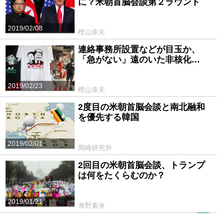
に？米朝首脳会談第２ラウンド
2019/02/08
樫山幸夫
連絡事務所設置などが目玉か、
「急がない」遠のいた非核化…
2019/02/23
樫山幸夫
2度目の米朝首脳会談と南北融和
を優先する韓国
2019/02/01
岡崎研究所
2回目の米朝首脳会談、トランプ
は何をたくらむのか？
2019/01/21
海野素央
PR