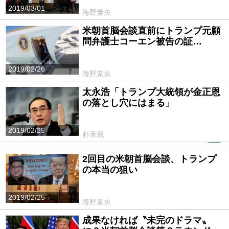
2019/03/01
海野素央
米朝首脳会談直前にトランプ元顧
問弁護士コーエン被告の証…
2019/02/26
海野素央
太永浩「トランプ大統領が金正恩
の落とし穴にはまる」
2019/02/25
朴承珉
PR
2回目の米朝首脳会談、トランプ
の本当の狙い
2019/02/25
海野素央
成果なければ〝未完のドラマ〟