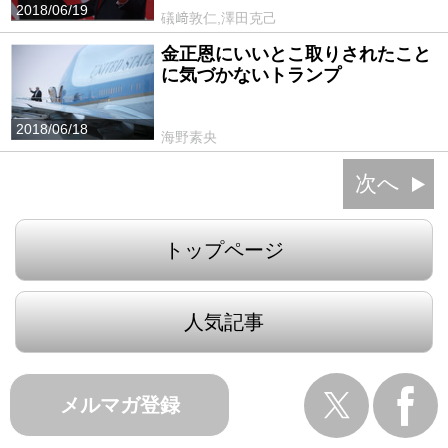
2018/06/19
礒﨑敦仁,澤田克己
金正恩にいいとこ取りされたこと
に気づかないトランプ
2018/06/18
海野素央
次へ
トップページ
人気記事
メルマガ登録