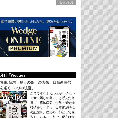
»もっと見る
月刊「Wedge」
特集:台湾「麗しの島」の実像 日台新時代
を拓く「3つの視座」
かつてポルトガル人が「フォル
モサ（麗しの島）」と呼んだ台
湾。半導体産業で世界の最先端
技術をリードし、日本統治時代
の記憶も、歴史の一部として内
包している。一方で、現在は米