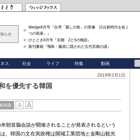
Wedge8月号『台湾「麗しの島」の実像 日台新時代を拓く「3
つの視座」』
お知らせ
ひととき8月号『京都 2と5の物語』
新刊書籍『飛鳥・藤原に隠された古代宮都の謎』
ジネス
社会
ライフ
特集
動画
2019年2月1日
融和を優先する韓国
刷画面
の米朝首脳会談が開催されることが発表されるという
係は、韓国の文在寅政権は開城工業団地と金剛山観光