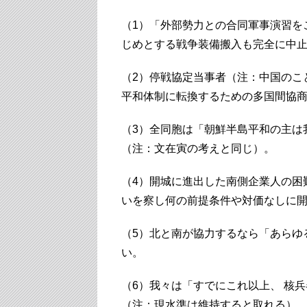
（1）「外部勢力との合同軍事演習を
じめとする戦争装備搬入も完全に中
（2）停戦協定当事者（注：中国のこ
平和体制に転換するための多国間協
（3）全同胞は「朝鮮半島平和の主は
（注：文在寅の考えと同じ）。
（4）開城に進出した南側企業人の困
いを察し何の前提条件や対価なしに
（5）北と南が協力するなら「あらゆ
い。
（6）我々は「すでにこれ以上、 核
（注：現水準は維持すると取れる）