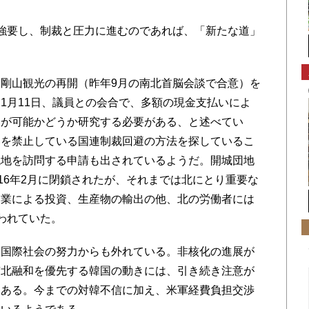
強要し、制裁と圧力に進むのであれば、「新たな道」
剛山観光の再開（昨年9月の南北首脳会談で合意）を
1月11日、議員との会合で、多額の現金支払いによ
とが可能かどうか研究する必要がある、と述べてい
いを禁止している国連制裁回避の方法を探しているこ
現地を訪問する申請も出されているようだ。開城団地
16年2月に閉鎖されたが、それまでは北にとり重要な
企業による投資、生産物の輸出の他、北の労働者には
われていた。
国際社会の努力からも外れている。非核化の進展が
南北融和を優先する韓国の動きには、引き続き注意が
もある。今までの対韓不信に加え、米軍経費負担交渉