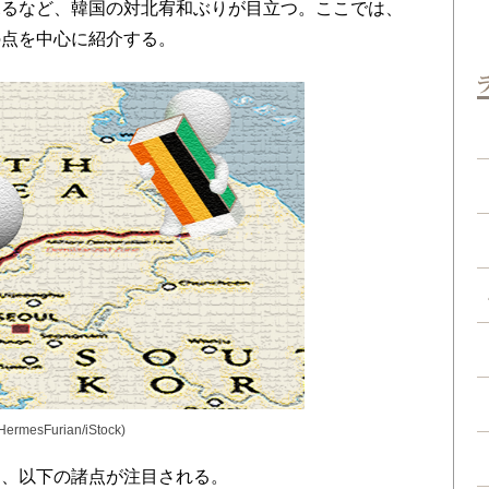
探るなど、韓国の対北宥和ぶりが目立つ。ここでは、
の点を中心に紹介する。
rHermesFurian
/iStock)
、以下の諸点が注目される。