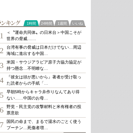
ランキング
1時間
24時間
1週間
いいね
＜〝運命共同体〟の日米台＞中国こそが
1
世界の脅威....…
台湾有事の脅威は日本だけでない…周辺
2
海域に進出する中国…
米国・サウジアラビア原子力協力協定が
3
持つ懸念…不明瞭な…
『彼女は頭が悪いから』著者が受け取っ
4
た読者からの手紙「…
早朝5時からキャラ弁作りなんてあり得
5
ない……中国のお母…
野党・民主党の攻撃材料と米有権者の投
6
票意欲
国民の命まで、まるで湯水のごとく使う
7
プーチン…死傷者増…