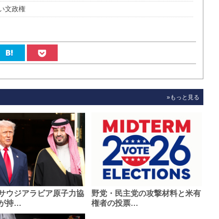
い文政権
»もっと見る
サウジアラビア原子力協
野党・民主党の攻撃材料と米有
が持…
権者の投票…