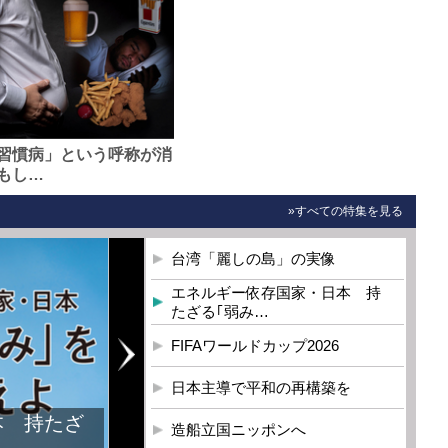
習慣病」という呼称が消
もし…
»すべての特集を見る
台湾「麗しの島」の実像
エネルギー依存国家・日本 持
たざる｢弱み…
FIFAワールドカップ2026
日本主導で平和の再構築を
造船立国ニッポンへ