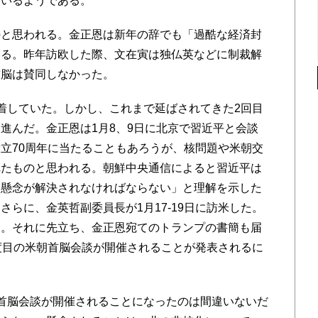
ているようである。
と思われる。金正恩は新年の辞でも「過酷な経済封
いる。昨年訪欧した際、文在寅は独仏英などに制裁解
首脳は賛同しなかった。
着していた。しかし、これまで延ばされてきた2回目
進んだ。金正恩は1月8、9日に北京で習近平と会談
立70周年に当たることもあろうが、核問題や米朝交
れたものと思われる。朝鮮中央通信によると習近平は
、懸念が解決されなければならない」と理解を示した
らに、金英哲副委員長が1月17-19日に訪米した。
る。それに先立ち、金正恩宛てのトランプの書簡も届
度目の米朝首脳会談が開催されることが発表されるに
首脳会談が開催されることになったのは間違いないだ