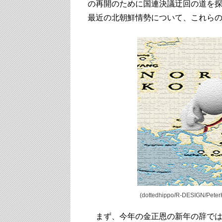
の再開のために国連決議迂回の道を
最近の北朝鮮情勢について、これら
(dottedhippo/R-DESIGN/Pete
まず、今年の金正恩の新年の辞では