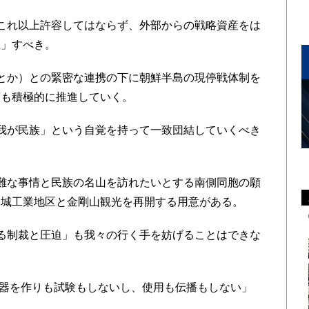
これ以上許容してはならず、外部からの戦略資産をは
止」すべき。
とか）との緊密な連携の下に朝鮮半島の現停戦体制を
商も積極的に推進していく。
我が民族」という自覚を持って一致団結していくべき
難な事情と民族の名山を訪れたいとする南側同胞の願
開城工業地区と金剛山観光を再開する用意がある。
る制裁と圧迫」も我々の行く手を妨げることはできな
兵器を作りも試験もしないし、使用も伝播もしない」
。