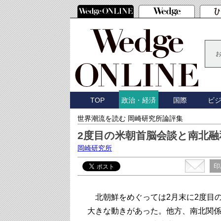
TOP
国際
ビ
政治・経済
世界潮流を読む 岡崎研究所論評集
2度目の米朝首脳会談と南北
岡崎研究所
印
北朝鮮をめぐっては2月末に2度目
大きな動きがあった。他方、南北関