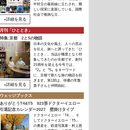
中対立の最前線に立たされ、難
しい現実に直面している。国際
社会で複雑な立…
»詳細を見る
月刊「ひととき」
特集:京都 2と5の物語
日本の文化や風土、人々の営み
を伝え、旅へと誘ってきた「ひ
ととき」。当誌が幾度となく特
集してきたのが京都です。創刊
25周年を迎える今号では、
〝2〟と〝5〟をキーワード
に、京都で新たな旅の物語を紡
ぎます。第1部は、俳優の常盤
»詳細を見る
貴子さんと仲間由紀…
ウェッジブックス
ありがとうT4&T5 923形ドクターイエロー
引退記念カレンダー2027 壁掛けタイプ
ドクターイエロー「T4」、そ
してドクターイエロー「T5」
の勇姿を、鉄道写真家・村上悠