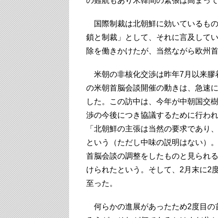
の難航もあり米韓間の緊張は高まっ
国際制裁は北朝鮮に効いているもの
鎖と制裁」として、それに言及して
除を働きかけたが、当然ながら欧州
米朝の非核化交渉は昨年7月以来膠
の米朝首脳会談開催の動きは、急速に
した。この訪中は、今年が中朝国交樹
渉の今後につき協議するために行わ
「北朝鮮の主張は当然の要求であり
という（ただし中味の説明はない）。さ
首脳会談の調整をしたものと見られ
けられたという。そして、2月末に2
至った。
何らかの進展があったため2度目の