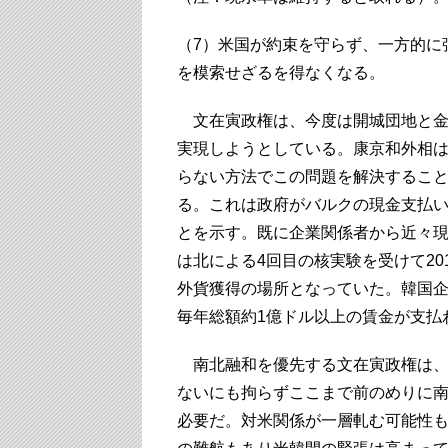
（7）米国が約束を守らず、一方的に
を模索せざるを得なくなる。
文在寅政権は、今度は開城団地と金
実現しようとしている。康京和外相は
らない方法でこの問題を解決するこ
る。これは政府がバルクの現金支払
とを示す。既に企業関係者から近々
は北による4回目の核実験を受けて20
外貨獲得の場所となっていた。韓国
毎年総額約1億ドル以上の賃金が支払
南北融和を優先する文在寅政権は、
ないにも拘らずここまで前のめりに
必要だ。対米関係が一層軋む可能性