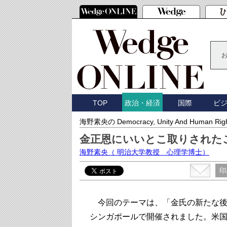
TOP
国際
ビ
政治・経済
海野素央の Democracy, Unity And Human Rig
金正恩にいいとこ取りされた
海野素央
（ 明治大学教授 心理学博士）
印
今回のテーマは、「金氏の新たな後
シンガポールで開催されました。米