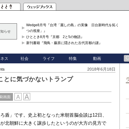
Wedge8月号『台湾「麗しの島」の実像 日台新時代を拓く「3
つの視座」』
お知らせ
ひととき8月号『京都 2と5の物語』
新刊書籍『飛鳥・藤原に隠された古代宮都の謎』
ジネス
社会
ライフ
特集
動画
hts
2018年6月18日
ことに気づかないトランプ
刷画面
ろ盾」です。史上初となった米朝首脳会談は12日、
国が北朝鮮に大きく譲歩したというのが大方の見方で