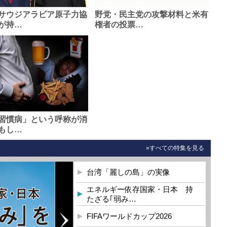
サウジアラビア原子力協
野党・民主党の攻撃材料と米有
が持…
権者の投票…
習慣病」という呼称が消
もし…
»すべての特集を見る
台湾「麗しの島」の実像
エネルギー依存国家・日本 持
たざる｢弱み…
FIFAワールドカップ2026