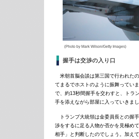
(Photo by Mark Wilson/Getty Images)
握手は交渉の入り口
米朝首脳会談は第三国で行われたの
てまるでホストのように振舞っていま
で、約13秒間握手を交わすと、トラ
手を添えながら部屋に入っていきま
トランプ大統領は金委員長との握手
渉をするに足る人物か否かを見極め
相手」と判断したのでしょう。加え