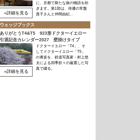
に、京都で新たな旅の物語を紡
ぎます。第1部は、俳優の常盤
»詳細を見る
貴子さんと仲間由紀…
ウェッジブックス
ありがとうT4&T5 923形ドクターイエロー
引退記念カレンダー2027 壁掛けタイプ
ドクターイエロー「T4」、そ
してドクターイエロー「T5」
の勇姿を、鉄道写真家・村上悠
太による四季折々の厳選した写
真で綴る。
»詳細を見る