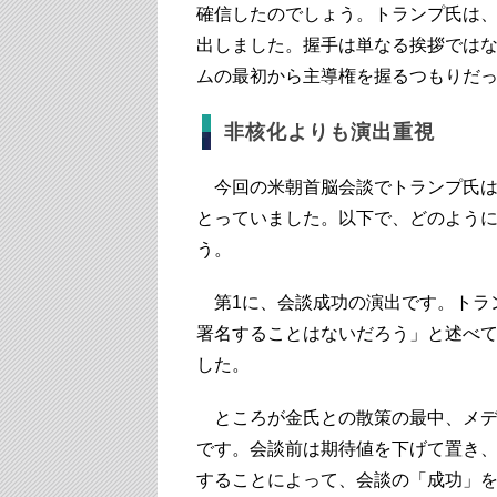
確信したのでしょう。トランプ氏は
出しました。握手は単なる挨拶では
ムの最初から主導権を握るつもりだ
非核化よりも演出重視
今回の米朝首脳会談でトランプ氏は
とっていました。以下で、どのよう
う。
第1に、会談成功の演出です。トラ
署名することはないだろう」と述べ
した。
ところが金氏との散策の最中、メデ
です。会談前は期待値を下げて置き
することによって、会談の「成功」