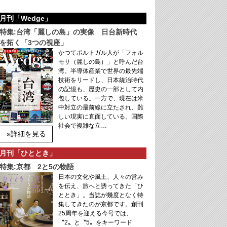
月刊「Wedge」
特集:台湾「麗しの島」の実像 日台新時代
を拓く「3つの視座」
かつてポルトガル人が「フォル
モサ（麗しの島）」と呼んだ台
湾。半導体産業で世界の最先端
技術をリードし、日本統治時代
の記憶も、歴史の一部として内
包している。一方で、現在は米
中対立の最前線に立たされ、難
しい現実に直面している。国際
社会で複雑な立…
»詳細を見る
月刊「ひととき」
特集:京都 2と5の物語
日本の文化や風土、人々の営み
を伝え、旅へと誘ってきた「ひ
ととき」。当誌が幾度となく特
集してきたのが京都です。創刊
25周年を迎える今号では、
〝2〟と〝5〟をキーワード