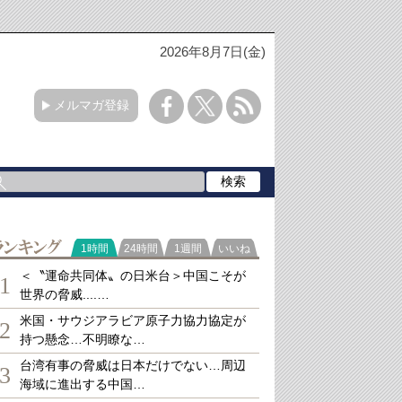
2026年8月7日(金)
メルマガ登録
ランキング
1時間
24時間
1週間
いいね
＜〝運命共同体〟の日米台＞中国こそが
1
世界の脅威....…
米国・サウジアラビア原子力協力協定が
2
持つ懸念…不明瞭な…
台湾有事の脅威は日本だけでない…周辺
3
海域に進出する中国…