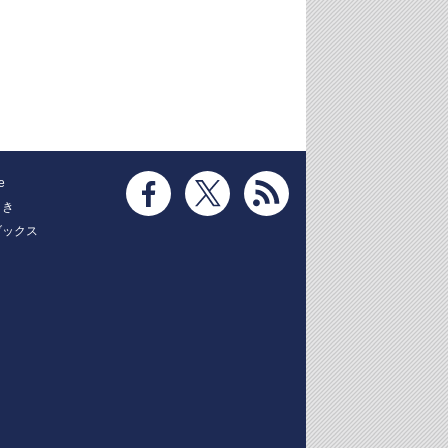
e
とき
ブックス