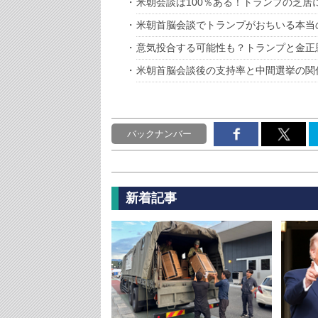
米朝会談は100％ある！トランプの芝居
米朝首脳会談でトランプがおちいる本当
意気投合する可能性も？トランプと金正
米朝首脳会談後の支持率と中間選挙の関
バックナンバー
新着記事