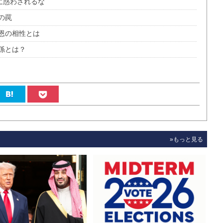
に惑わされるな
の罠
恩の相性とは
係とは？
»もっと見る