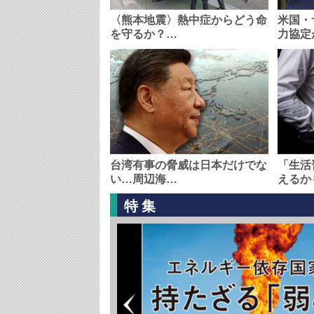
〈熊本地震〉熱中症からどう命
米国・
を守るか？…
力協定
台湾有事の脅威は日本だけでな
「生活
い…周辺海…
えるか
特集