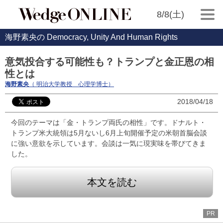
8/8(土)
海野素央の Democracy, Unity And Human Rights
意気投合する可能性も？トランプと金正恩の相
性とは
海野素央
（ 明治大学教授 心理学博士）
2018/04/18
今回のテーマは「金・トランプ両氏の相性」です。ドナルト・
トランプ米大統領は5月ないし6月上旬開催予定の米朝首脳会談
に強い意欲を示しています。会談は一気に現実味を帯びてきま
した。
本文を読む
PR