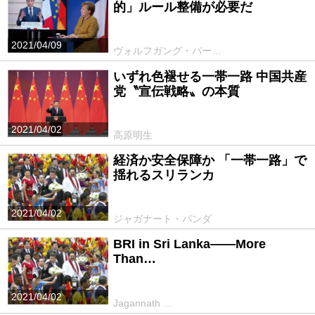
的」ルール整備が必要だ
2021/04/09
ヴォルフガング・パー…
いずれ色褪せる一帯一路 中国共産
党〝宣伝戦略〟の本質
2021/04/02
高原明生
経済か安全保障か 「一帯一路」で
揺れるスリランカ
2021/04/02
ジャガナート・パンダ
BRI in Sri Lanka――More
Than…
2021/04/02
Jagannath …