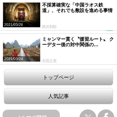
不採算確実な「中国ラオス鉄
道」、それでも敷設を進める事情
2021/03/26
西沢利郎
PR
ミャンマー貫く〝援習ルート〟 ク
ーデター後の対中関係の…
2021/03/24
石田正美
トップページ
人気記事