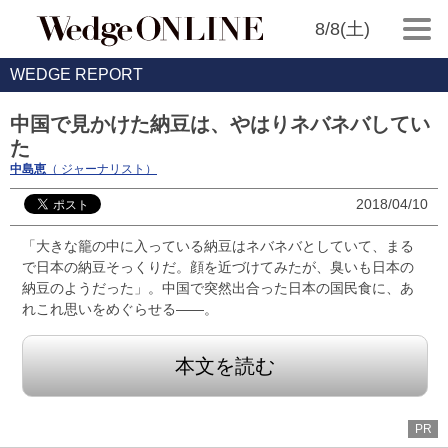
8/8(土)
WEDGE REPORT
中国で見かけた納豆は、やはりネバネバしてい
た
中島恵
（ ジャーナリスト）
2018/04/10
「大きな籠の中に入っている納豆はネバネバとしていて、まる
で日本の納豆そっくりだ。顔を近づけてみたが、臭いも日本の
納豆のようだった」。中国で突然出合った日本の国民食に、あ
れこれ思いをめぐらせる――。
本文を読む
PR