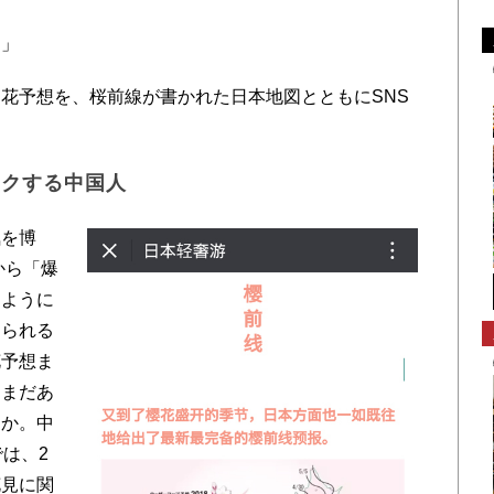
！」
花予想を、桜前線が書かれた日本地図とともにSNS
ックする中国人
を博
から「爆
るように
知られる
花予想ま
にまだあ
うか。中
は、2
花見に関