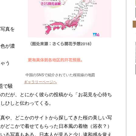
」
の写真を
ク色が濃
」
ちゃう
中国のSNSで紹介されていた桜前線の地図
ギャラリーページへ
題で騒
うのだが、とにかく彼らの投稿から「お花見を心待ち
ひしひしと伝わってくる。
真や、どこかのサイトから探してきた桜の美しい写
分がどこかで着せてもらった日本風の着物（浴衣？）
ている写真もある。日本人が見ると少し違和感を覚え