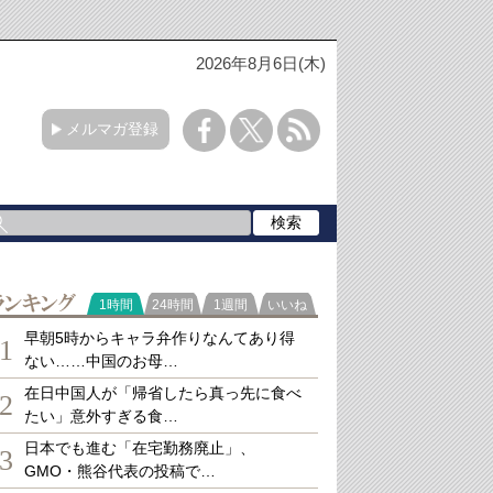
2026年8月6日(木)
メルマガ登録
ランキング
1時間
24時間
1週間
いいね
早朝5時からキャラ弁作りなんてあり得
1
ない……中国のお母…
在日中国人が「帰省したら真っ先に食べ
2
たい」意外すぎる食…
日本でも進む「在宅勤務廃止」、
3
GMO・熊谷代表の投稿で…