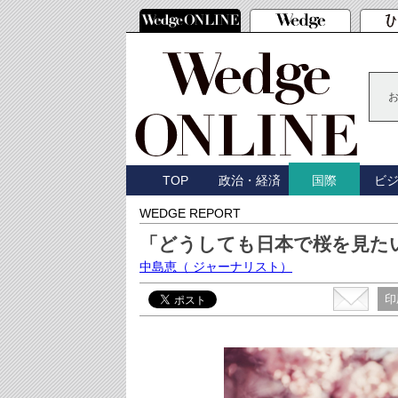
TOP
政治・経済
ビ
国際
WEDGE REPORT
「どうしても日本で桜を見た
中島恵
（ ジャーナリスト）
印