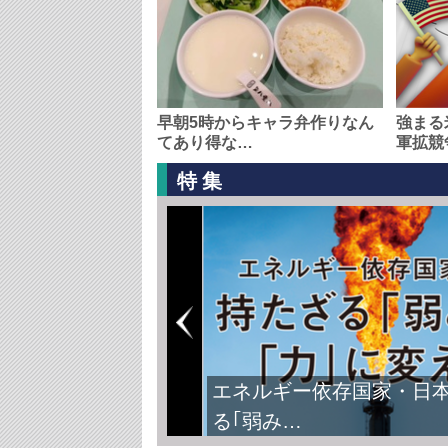
早朝5時からキャラ弁作りなん
強まる
てあり得な…
軍拡競
特集
エネルギー依存国家・日
る｢弱み…