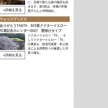
に、京都で新たな旅の物語を紡
ぎます。第1部は、俳優の常盤
»詳細を見る
貴子さんと仲間由紀…
ウェッジブックス
ありがとうT4&T5 923形ドクターイエロー
引退記念カレンダー2027 壁掛けタイプ
ドクターイエロー「T4」、そ
してドクターイエロー「T5」
の勇姿を、鉄道写真家・村上悠
太による四季折々の厳選した写
真で綴る。
»詳細を見る