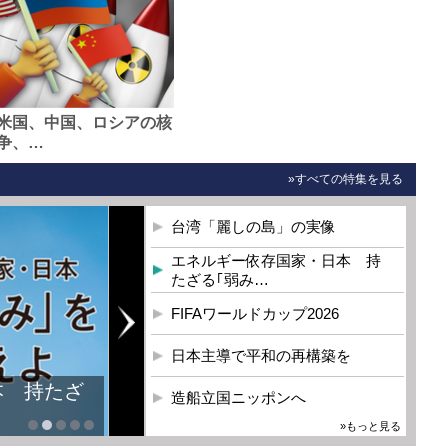
米国、中国、ロシアの核
争、…
»すべての特集を見る
台湾「麗しの島」の実像
エネルギー依存国家・日本 持
たざる｢弱み…
FIFAワールドカップ2026
日本主導で平和の再構築を
本 持たざ
造船立国ニッポンへ
»もっと見る