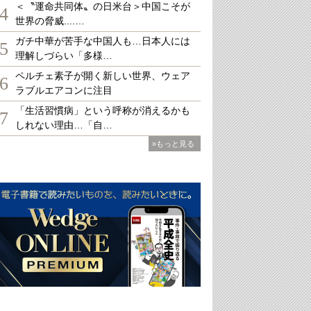
＜〝運命共同体〟の日米台＞中国こそが
4
世界の脅威....…
ガチ中華が苦手な中国人も…日本人には
5
理解しづらい「多様…
ペルチェ素子が開く新しい世界、ウェア
6
ラブルエアコンに注目
「生活習慣病」という呼称が消えるかも
7
しれない理由…「自…
»もっと見る