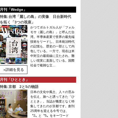
月刊「Wedge」
特集:台湾「麗しの島」の実像 日台新時代
を拓く「3つの視座」
かつてポルトガル人が「フォル
モサ（麗しの島）」と呼んだ台
湾。半導体産業で世界の最先端
技術をリードし、日本統治時代
の記憶も、歴史の一部として内
包している。一方で、現在は米
中対立の最前線に立たされ、難
しい現実に直面している。国際
社会で複雑な立…
»詳細を見る
月刊「ひととき」
特集:京都 2と5の物語
日本の文化や風土、人々の営み
を伝え、旅へと誘ってきた「ひ
ととき」。当誌が幾度となく特
集してきたのが京都です。創刊
25周年を迎える今号では、
〝2〟と〝5〟をキーワード