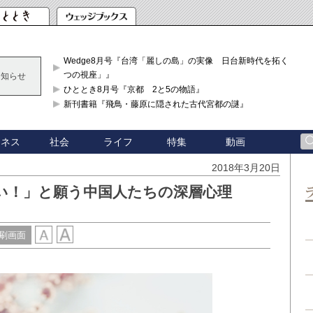
Wedge8月号『台湾「麗しの島」の実像 日台新時代を拓く「3
つの視座」』
お知らせ
ひととき8月号『京都 2と5の物語』
新刊書籍『飛鳥・藤原に隠された古代宮都の謎』
ジネス
社会
ライフ
特集
動画
2018年3月20日
い！」と願う中国人たちの深層心理
刷画面