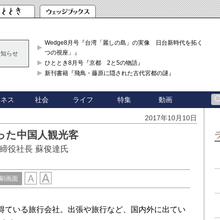
Wedge8月号『台湾「麗しの島」の実像 日台新時代を拓く「3
つの視座」』
お知らせ
ひととき8月号『京都 2と5の物語』
新刊書籍『飛鳥・藤原に隠された古代宮都の謎』
ジネス
社会
ライフ
特集
動画
2017年10月10日
った中国人観光客
an 代表取締役社長 蘇俊達氏
刷画面
得ている旅行会社。出張や旅行など、国内外に出てい