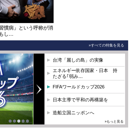
習慣病」という呼称が消
もし…
»すべての特集を見る
台湾「麗しの島」の実像
エネルギー依存国家・日本 持
たざる｢弱み…
FIFAワールドカップ2026
日本主導で平和の再構築を
造船立国ニッポンへ
»もっと見る