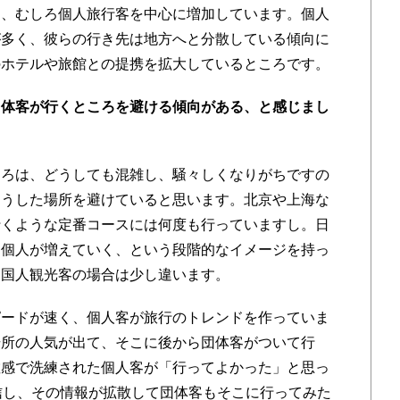
く、むしろ個人旅行客を中心に増加しています。個人
が多く、彼らの行き先は地方へと分散している傾向に
のホテルや旅館との提携を拡大しているところです。
団体客が行くところを避ける傾向がある、と感じまし
ころは、どうしても混雑し、騒々しくなりがちですの
そうした場所を避けていると思います。北京や上海な
行くような定番コースには何度も行っていますし。日
と個人が増えていく、という段階的なイメージを持っ
中国人観光客の場合は少し違います。
ードが速く、個人客が旅行のトレンドを作っていま
場所の人気が出て、そこに後から団体客がついて行
敏感で洗練された個人客が「行ってよかった」と思っ
信し、その情報が拡散して団体客もそこに行ってみた