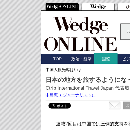
TOP
政治・経済
ビ
国際
中国人観光客はいま
日本の地方を旅するようにな
Ctrip International Travel Jap
中島恵
（ ジャーナリスト）
印
連載2回目は中国では圧倒的支持を