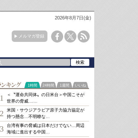
2026年8月7日(金)
メルマガ登録
ランキング
1時間
24時間
1週間
いいね
＜〝運命共同体〟の日米台＞中国こそが
1
世界の脅威....…
米国・サウジアラビア原子力協力協定が
2
持つ懸念…不明瞭な…
台湾有事の脅威は日本だけでない…周辺
3
海域に進出する中国…