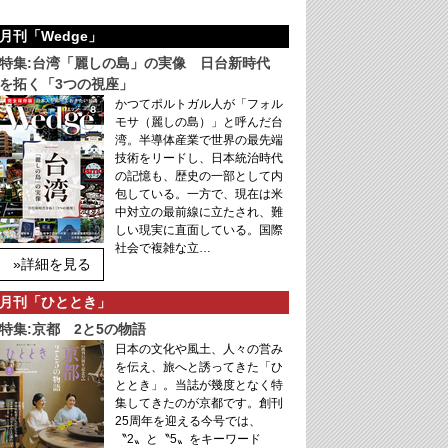
月刊「Wedge」
特集:台湾「麗しの島」の実像 日台新時代
を拓く「3つの視座」
かつてポルトガル人が「フォル
モサ（麗しの島）」と呼んだ台
湾。半導体産業で世界の最先端
技術をリードし、日本統治時代
の記憶も、歴史の一部として内
包している。一方で、現在は米
中対立の最前線に立たされ、難
しい現実に直面している。国際
社会で複雑な立…
»詳細を見る
月刊「ひととき」
特集:京都 2と5の物語
日本の文化や風土、人々の営み
を伝え、旅へと誘ってきた「ひ
ととき」。当誌が幾度となく特
集してきたのが京都です。創刊
25周年を迎える今号では、
〝2〟と〝5〟をキーワード