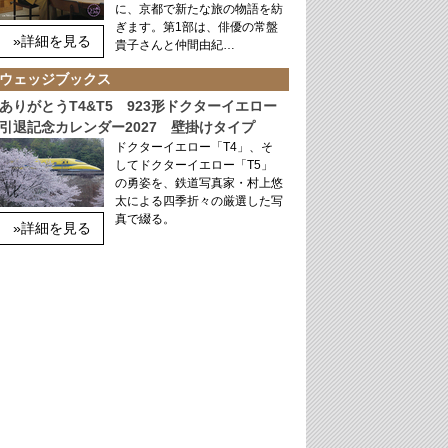
に、京都で新たな旅の物語を紡
ぎます。第1部は、俳優の常盤
»詳細を見る
貴子さんと仲間由紀…
ウェッジブックス
ありがとうT4&T5 923形ドクターイエロー
引退記念カレンダー2027 壁掛けタイプ
ドクターイエロー「T4」、そ
してドクターイエロー「T5」
の勇姿を、鉄道写真家・村上悠
太による四季折々の厳選した写
真で綴る。
»詳細を見る