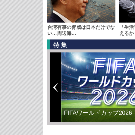
台湾有事の脅威は日本だけでな
「生活
い…周辺海…
えるか
特集
FIFAワールドカップ2026