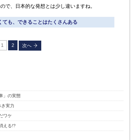
すので、日本的な発想とは少し違いますね。
なくても、できることはたくさんある
1
2
次へ
車」の実態
べき実力
だワケ
える!?